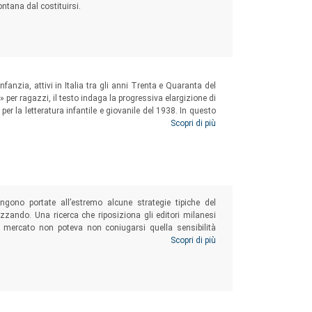
tana dal costituirsi.
 l’infanzia, attivi in Italia tra gli anni Trenta e Quaranta del
per ragazzi, il testo indaga la progressiva elargizione di
per la letteratura infantile e giovanile del 1938. In questo
che seppero mantenersi al di qua della propaganda ufficiale,
Scopri di più
ione al fascismo.
vengono portate all’estremo alcune strategie tipiche del
lizzando. Una ricerca che riposiziona gli editori milanesi
 al mercato non poteva non coniugarsi quella sensibilità
 è qui ricostruita con attenzione ai nodi cruciali della
Scopri di più