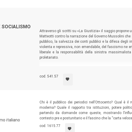
E SOCIALISMO
Attraverso gli scritti su «La Giustizia» il saggio propone u
Matteotti contro la narrazione del Governo Mussolini che ne 
pubblico, la salvezza dei conti pubblici e la difesa degli
violenta e repressiva, non emendabile, del fascismo ne e
liberale e la responsabilità della sinistra massimalista
proletariato.
cod. 541.57
Chi è il pubblico dei periodici nell’Ottocento? Qual è il 
moderna? Quale il rapporto tra istituzioni, potere politi
partendo da domande come queste, mostrando l’influe
contesto pre e postunitario e il fascino che la “carta veloce
smo italiano
cod. 1615.77