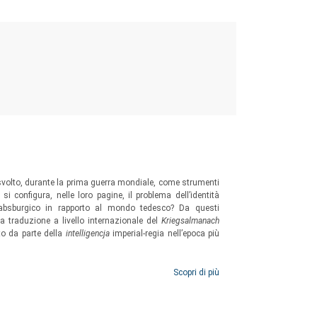
volto, durante la prima guerra mondiale, come strumenti
 configura, nelle loro pagine, il problema dell’identità
zio absburgico in rapporto al mondo tedesco? Da questi
a traduzione a livello internazionale del
Kriegsalmanach
tto da parte della
intelligencja
imperial-regia nell’epoca più
Scopri di più