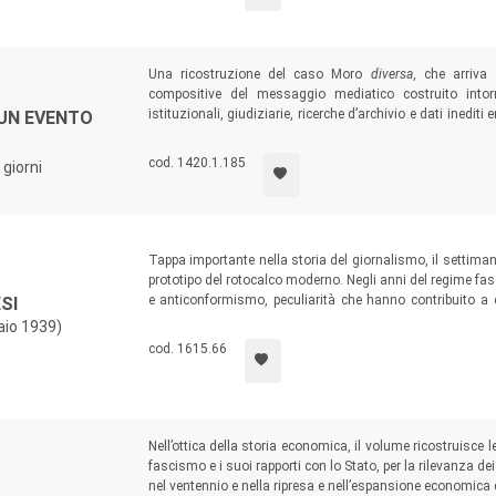
Una ricostruzione del caso Moro
diversa
, che arriva
compositive del messaggio mediatico costruito intorno,
istituzionali, giudiziarie, ricerche d’archivio e dati inediti
 UN EVENTO
dei 55 giorni mettendo in luce anche gli aspetti sociologi
notizia, nonché le conseguenze sul piano della ricostruz
cod. 1420.1.185
 giorni
implica.
Tappa importante nella storia del giornalismo, il settiman
prototipo del rotocalco moderno. Negli anni del regime fasci
e anticonformismo, peculiarità che hanno contribuito a c
SI
Una rilettura critica consente di verificare la veridicità 
aio 1939)
della fronda e dell’antifascismo e di definire meglio la posi
cod. 1615.66
Nell’ottica della storia economica, il volume ricostruisce l
fascismo e i suoi rapporti con lo Stato, per la rilevanza dei 
nel ventennio e nella ripresa e nell’espansione economica d