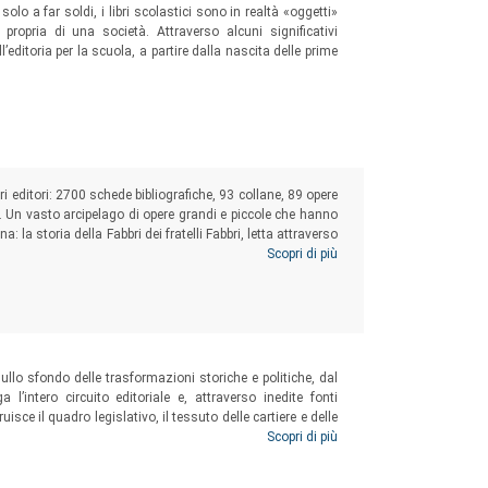
 solo a far soldi, i libri scolastici sono in realtà «oggetti»
ropria di una società. Attraverso alcuni significativi
editoria per la scuola, a partire dalla nascita delle prime
bri editori: 2700 schede bibliografiche, 93 collane, 89 opere
i. Un vasto arcipelago di opere grandi e piccole che hanno
 la storia della Fabbri dei fratelli Fabbri, letta attraverso
roluce le vicende del nostro Paese dal dopoguerra ai primi
Scopri di più
ullo sfondo delle trasformazioni storiche e politiche, dal
 l’intero circuito editoriale e, attraverso inedite fonti
sce il quadro legislativo, il tessuto delle cartiere e delle
 del lavoro tipografico, le forme del commercio e della
Scopri di più