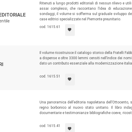
Ritenuti a lungo prodotti editoriali di nessun rilievo e utili
assai complessi, che raccontano l’idea di educazione p
sondaggi, il volume si sofferma sul graduale sviluppo dell’
 EDITORIALE
case editrici specializzate nel Piemonte preunitario.
entile
cod. 1615.61
Il volume ricostruisce il catalogo storico della Fratelli Fab
a dispense e oltre 3300 lemmi censiti nell’indice dei nom
dato un contributo essenziale alla modernizzazione italiana:
RI
le lenti del catalogo storico, sembra restituirci in cont
anni Settanta.
cod. 1615.51
Una panoramica dell’editoria napoletana dell’Ottocento, s
regno borbonico al nuovo stato unitario. Il libro indaga
documentarie e testimonianze bibliografiche coeve, ricostrui
fonderie di caratteri, l’organizzazione e le condizioni
divulgazione...
cod. 1615.41