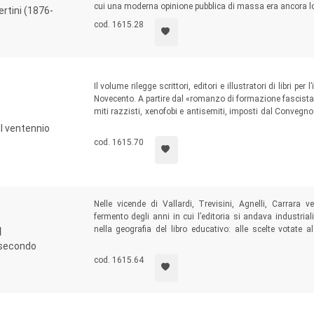
cui una moderna opinione pubblica di massa era ancora lon
bertini (1876-
cod. 1615.28
Il volume rilegge scrittori, editori e illustratori di libri per
Novecento. A partire dal «romanzo di formazione fascista» 
miti razzisti, xenofobi e antisemiti, imposti dal Convegno 
contesto, si distinguono scrittori, editori e illustratori 
il ventennio
affermando talvolta una non esplicita, ma ferma, opposiz
cod. 1615.70
Nelle vicende di Vallardi, Trevisini, Agnelli, Carrara 
fermento degli anni in cui l’editoria si andava industria
nella geografia del libro educativo: alle scelte votate
I
didattica che raramente è stata loro riconosciuta, e che
l secondo
pedagogia di fine secolo.
cod. 1615.64