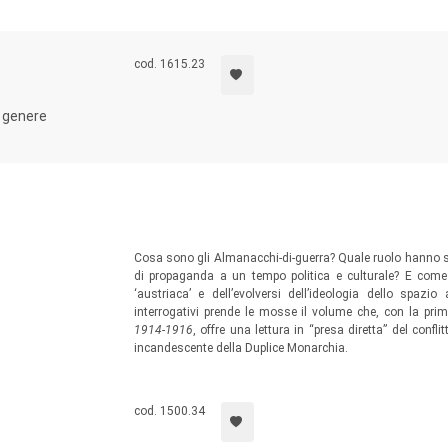
cod. 1615.23
i genere
Cosa sono gli Almanacchi-di-guerra? Quale ruolo hanno s
di propaganda a un tempo politica e culturale? E come si
‘austriaca’ e dell’evolversi dell’ideologia dello spa
interrogativi prende le mosse il volume che, con la prim
1914-1916
, offre una lettura in “presa diretta” del confli
incandescente della Duplice Monarchia.
cod. 1500.34