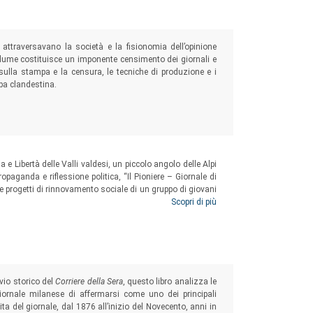
 attraversavano la società e la fisionomia dell’opinione
l volume costituisce un imponente censimento dei giornali e
i sulla stampa e la censura, le tecniche di produzione e i
mpa clandestina.
a e Libertà delle Valli valdesi, un piccolo angolo delle Alpi
paganda e riflessione politica, “Il Pioniere – Giornale di
 e progetti di rinnovamento sociale di un gruppo di giovani
 baratro della guerra mondiale. Questo volume analizza il
Scopri di più
 più ampio quadro della guerra partigiana.
vio storico del
Corriere della Sera
, questo libro analizza le
 giornale milanese di affermarsi come uno dei principali
 vita del giornale, dal 1876 all’inizio del Novecento, anni in