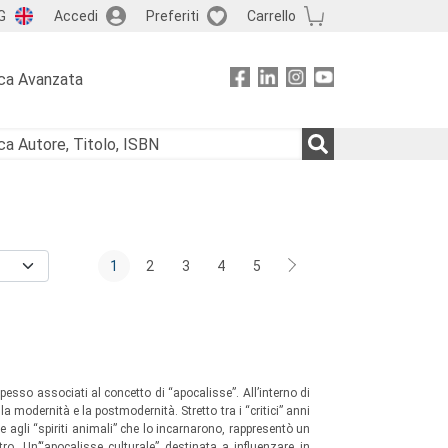
G
Accedi
Preferiti
Carrello
ca Avanzata
1
2
3
4
5
pesso associati al concetto di “apocalisse”. All’interno di
a modernità e la postmodernità. Stretto tra i “critici” anni
e agli “spiriti animali” che lo incarnarono, rappresentò un
 Un’“apocalisse culturale” destinata a influenzare in