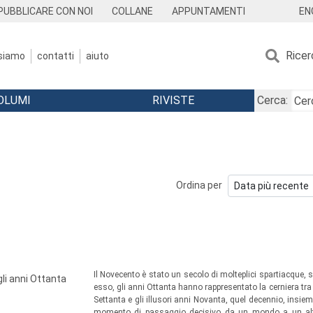
EN
PUBBLICARE CON NOI
COLLANE
APPUNTAMENTI
Ricer
 siamo
contatti
aiuto
OLUMI
RIVISTE
Cerca:
Ordina per
Il Novecento è stato un secolo di molteplici spartiacque, s
li anni Ottanta
esso, gli anni Ottanta hanno rappresentato la cerniera tra l
Settanta e gli illusori anni Novanta, quel decennio, insiem
momento di passaggio decisivo da un mondo a un altro.