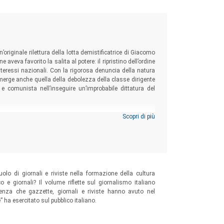
n’originale rilettura della lotta demistificatrice di Giacomo
aveva favorito la salita al potere: il ripristino dell’ordine
 interessi nazionali. Con la rigorosa denuncia della natura
merge anche quella della debolezza della classe dirigente
 e comunista nell’inseguire un’improbabile dittatura del
Scopri di più
ruolo di giornali e riviste nella formazione della cultura
co e giornali? Il volume riflette sul giornalismo italiano
nza che gazzette, giornali e riviste hanno avuto nel
” ha esercitato sul pubblico italiano.