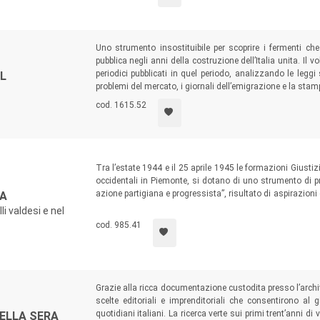
Uno strumento insostituibile per scoprire i fermenti che
pubblica negli anni della costruzione dell’Italia unita. I
periodici pubblicati in quel periodo, analizzando le legg
EL
problemi del mercato, i giornali dell’emigrazione e la sta
cod. 1615.52
Tra l’estate 1944 e il 25 aprile 1945 le formazioni Giustizi
occidentali in Piemonte, si dotano di uno strumento di pro
azione partigiana e progressista”, risultato di aspirazioni
NA
che ha in mente una rivoluzione necessaria per uscire dal
li valdesi e nel
sistema di produzione e di realizzazione del periodico nel
cod. 985.41
Grazie alla ricca documentazione custodita presso l’archi
scelte editoriali e imprenditoriali che consentirono al
quotidiani italiani. La ricerca verte sui primi trent’anni di
DELLA SERA