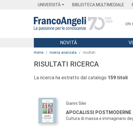
Menu
Main content
Footer
Menu
UNIVERSITÀ
BIBLIOTECA MULTIMEDIALE
chi
NOVITÀ
V
Main content
Home
ricerca avanzata
risultati
RISULTATI RICERCA
La ricerca ha estratto dal catalogo
159 titoli
Gianni Silei
APOCALISSI POSTMODERNE
Cultura di massa e immaginario deg