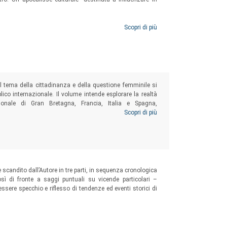
.
Scopri di più
 il tema della cittadinanza e della questione femminile si
ico internazionale. Il volume intende esplorare la realtà
zionale di Gran Bretagna, Francia, Italia e Spagna,
ella letteratura. Uno sguardo particolare è riservato alla
Scopri di più
e scandito dall’Autore in tre parti, in sequenza cronologica
osì di fronte a saggi puntuali su vicende particolari –
ssere specchio e riflesso di tendenze ed eventi storici di