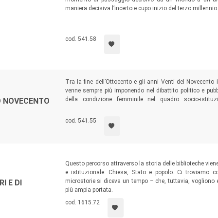
maniera decisiva l’incerto e cupo inizio del terzo millennio
cod. 541.58
Tra la fine dell’Ottocento e gli anni Venti del Novecento
venne sempre più imponendo nel dibattito politico e pubbl
della condizione femminile nel quadro socio-istitu
O NOVECENTO
confrontandola con la sua rappresentazione nel cinema e n
condizione delle donne in Italia.
cod. 541.55
Questo percorso attraverso la storia delle biblioteche vien
e istituzionale: Chiesa, Stato e popolo. Ci troviamo c
microstorie si diceva un tempo – che, tuttavia, vogliono e
I E DI
più ampia portata.
cod. 1615.72