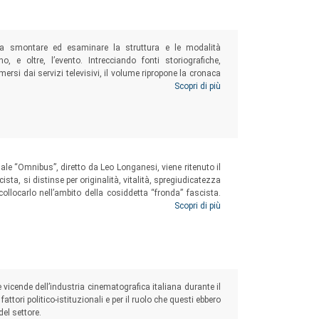
 a smontare ed esaminare la struttura e le modalità
 e oltre, l’evento. Intrecciando fonti storiografiche,
 emersi dai servizi televisivi, il volume ripropone la cronaca
ci e semiotici di narrazione e rappresentazione del fatto-
Scopri di più
ione sociale della realtà che l’uso del mezzo televisivo
ale “Omnibus”, diretto da Leo Longanesi, viene ritenuto il
sta, si distinse per originalità, vitalità, spregiudicatezza
ollocarlo nell’ambito della cosiddetta “fronda” fascista.
delle tesi in merito all’atteggiamento assunto nei confronti
Scopri di più
zione della rivista verso il regime.
e vicende dell’industria cinematografica italiana durante il
fattori politico-istituzionali e per il ruolo che questi ebbero
el settore.