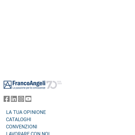
Footer
LA TUA OPINIONE
CATALOGHI
CONVENZIONI
LAVORARE CON NOI