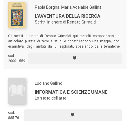
Paola Borgna, Maria Adelaide Gallina
L'AVVENTURA DELLA RICERCA
Scritti in onore di Renato Grimaldi
Gli scritti in onore di Renato Grimaldi qui raccolti compongono un
articolato puzzle di temi e studi e ricostruiscono una mappa, non
esaustiva, degli ambiti da lui esplorati, spaziando dalle tematiche
sociologiche e metodologiche classiche a quelle dell’Intelligenza
cod.
Artificiale, sino a quelle della didattica innovativa e della robotica
2000.1559
educativa.
Luciano Gallino
INFORMATICA E SCIENZE UMANE
Lo stato dell'arte
cod.
885.76