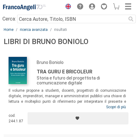
Menu
Cerca:
Main content
Home
ricerca avanzata
risultati
LIBRI DI BRUNO BONIOLO
Bruno Boniolo
TRA GURU E BRICOLEUR
Storia e futuro del progettista di
comunicazione digitale
Il volume propone a studenti, docenti, progettisti di comunicazione
digitale, imprenditori, manager e amministratori pubblici una chiave di
lettura e molteplici punti di riferimento per interpretare il presente e
ragionare sul futuro del
Digital Communication Design
. La sua lettura
Scopri di più
può essere utile a orientare scelte personali, indirizzi aziendali e
cod.
interventi istituzionali che intendono cogliere appieno le opportunità
244.1.87
dell’innovazione digitale e, in ambito universitario, come guida alla
progettazione di Master per laureati in discipline umanistico-sociali.