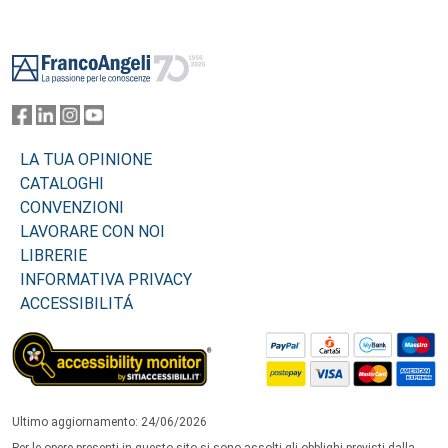
Footer
LA TUA OPINIONE
CATALOGHI
CONVENZIONI
LAVORARE CON NOI
LIBRERIE
INFORMATIVA PRIVACY
ACCESSIBILITÁ
Ultimo aggiornamento: 24/06/2026
Per le opere presenti in questo sito si sono assolti gli obblighi previsti dalla