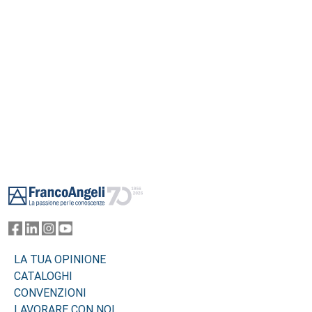
Footer
LA TUA OPINIONE
CATALOGHI
CONVENZIONI
LAVORARE CON NOI