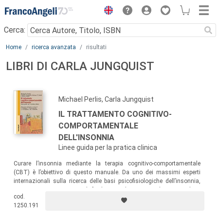
Menu
Cerca:
Main content
Home
ricerca avanzata
risultati
LIBRI DI CARLA JUNGQUIST
Michael Perlis, Carla Jungquist
IL TRATTAMENTO COGNITIVO-
COMPORTAMENTALE
DELL'INSONNIA
Linee guida per la pratica clinica
Curare l’insonnia mediante la terapia cognitivo-comportamentale
(CBT) è l’obiettivo di questo manuale. Da uno dei massimi esperti
internazionali sulla ricerca delle basi psicofisiologiche dell’insonnia,
uno strumento pratico e di facile consultazione rivolto a psicologi,
cod.
psichiatri e neurologi.
1250.191