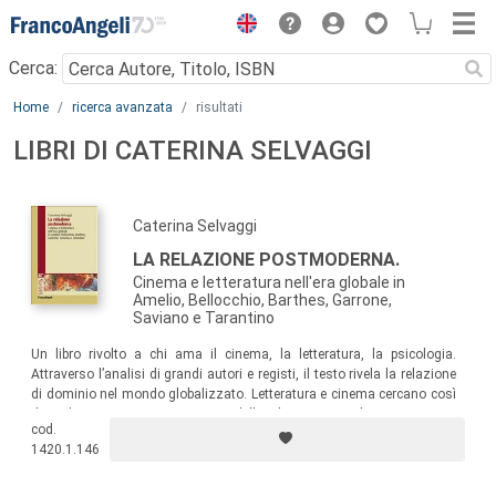
Menu
Cerca:
Main content
Home
ricerca avanzata
risultati
LIBRI DI CATERINA SELVAGGI
Caterina Selvaggi
LA RELAZIONE POSTMODERNA.
Cinema e letteratura nell'era globale in
Amelio, Bellocchio, Barthes, Garrone,
Saviano e Tarantino
Un libro rivolto a chi ama il cinema, la letteratura, la psicologia.
Attraverso l’analisi di grandi autori e registi, il testo rivela la relazione
di dominio nel mondo globalizzato. Letteratura e cinema cercano così
di cogliere i microcomportamenti delle relazioni in cui le persone sono
cod.
usate e le parole possono divenire armi…
1420.1.146