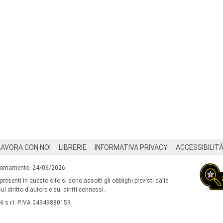
LAVORA CON NOI
LIBRERIE
INFORMATIVA PRIVACY
ACCESSIBILIT
iornamento: 24/06/2026
 presenti in questo sito si sono assolti gli obblighi previsti dalla
l diritto d'autore e sui diritti connessi.
i s.r.l. P.IVA 04949880159