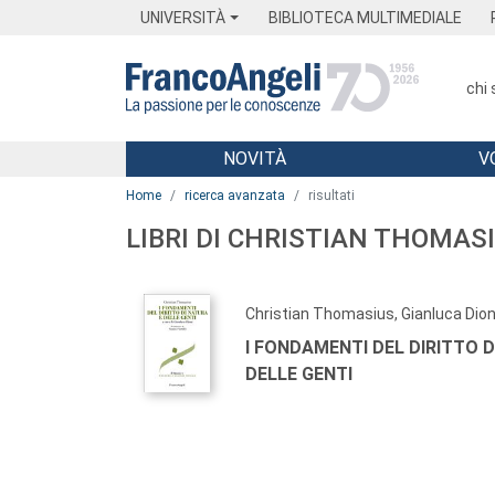
Menu
Main content
Footer
Menu
UNIVERSITÀ
BIBLIOTECA MULTIMEDIALE
chi
NOVITÀ
V
Main content
Home
ricerca avanzata
risultati
LIBRI DI CHRISTIAN THOMAS
Christian Thomasius, Gianluca Dion
I FONDAMENTI DEL DIRITTO D
DELLE GENTI