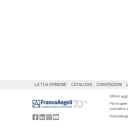
Footer
LA TUA OPINIONE
CATALOGHI
CONVENZIONI
Ultimo agg
Per le opere
normativa su
FrancoAngel