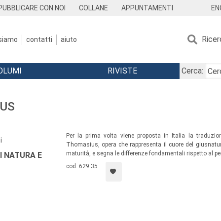
EN
PUBBLICARE CON NOI
COLLANE
APPUNTAMENTI
Ricer
 siamo
contatti
aiuto
OLUMI
RIVISTE
Cerca:
IUS
Per la prima volta viene proposta in Italia la traduzi
i
Thomasius, opera che rappresenta il cuore del giusnatu
maturità, e segna le differenze fondamentali rispetto al pe
I NATURA E
cod. 629.35