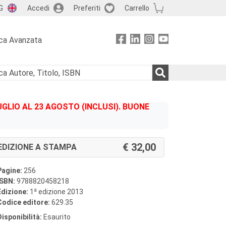
G
Accedi
Preferiti
Carrello
ca Avanzata
GLIO AL 23 AGOSTO (INCLUSI). BUONE
32,00
EDIZIONE A STAMPA
Pagine:
256
ISBN:
9788820458218
a
Edizione:
1
edizione 2013
Codice editore:
629.35
Disponibilità:
Esaurito