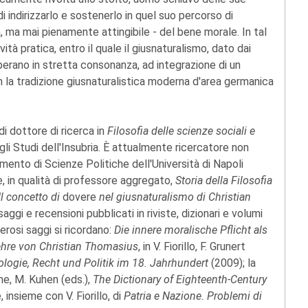
 indirizzarlo e sostenerlo in quel suo percorso di
va, ma mai pienamente attingibile - del bene morale. In tal
à pratica, entro il quale il giusnaturalismo, dato dai
 operano in stretta consonanza, ad integrazione di un
on la tradizione giusnaturalistica moderna d'area germanica
di dottore di ricerca in
Filosofia delle scienze sociali e
gli Studi dell'Insubria. È attualmente ricercatore non
imento di Scienze Politiche dell'Università di Napoli
, in qualità di professore aggregato,
Storia della Filosofia
 Il concetto di
dovere
nel giusnaturalismo di Christian
ggi e recensioni pubblicati in riviste, dizionari e volumi
merosi saggi si ricordano:
Die innere moralische Pflicht als
lehre von Christian Thomasius
, in V. Fiorillo, F. Grunert
ologie, Recht und Politik im 18. Jahrhundert
(2009); la
mme, M. Kuhen (eds.),
The Dictionary of Eighteenth-Century
, insieme con V. Fiorillo, di
Patria e Nazione. Problemi di