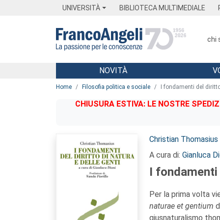
Menu
Main content
Footer
Menu
UNIVERSITÀ
BIBLIOTECA MULTIMEDIALE
chi
NOVITÀ
V
Main content
Home
Filosofia politica e sociale
I fondamenti del diritto
CHIUSURA ESTIVA: LE NOSTRE SPEDIZ
Autori:
Christian Thomasius
A cura di:
Gianluca Di
I fondamenti d
Per la prima volta vi
naturae et gentium
d
giusnaturalismo thom