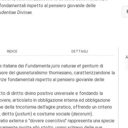
fondamentali rispetto al pensiero giovanile delle
rudentiae Divinae
.
INDICE
DETTAGLI
A
 italiana dei
Fundamenta juris naturae et gentium
di
uore del giusnaturalismo thomasiano, caratterizzandone la
nze fondamentali rispetto al pensiero giovanile delle
o di diritto divino positivo universale e fondando la
vere, articolato in obbligazione interna ed obbligazione
 della tricotomia dell'agire pratico, offrendo un criterio
, diritto (
justum
) e costume sociale (
decorum
).
gatio externa
o "dovere coercitivo" rappresenta una specie
icamente rivolta allo stolto, uomo schiavo delle sue