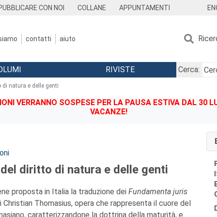
EN
PUBBLICARE CON NOI
COLLANE
APPUNTAMENTI
Ricer
 siamo
contatti
aiuto
OLUMI
RIVISTE
Cerca:
 di natura e delle genti
IONI VERRANNO SOSPESE PER LA PAUSA ESTIVA DAL 30 LU
VACANZE!
oni
el diritto di natura e delle genti
ene proposta in Italia la traduzione dei
Fundamenta juris
i Christian Thomasius, opera che rappresenta il cuore del
asiano, caratterizzandone la dottrina della maturità, e