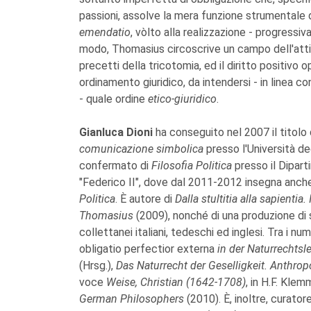
passioni, assolve la mera funzione strumentale di
emendatio
, vòlto alla realizzazione - progressi
modo, Thomasius circoscrive un campo dell'attivit
precetti della tricotomia, ed il diritto positivo
ordinamento giuridico, da intendersi - in linea c
- quale ordine
etico-giuridico
.
Gianluca Dioni
ha conseguito nel 2007 il titolo 
comunicazione simbolica
presso l'Università de
confermato di
Filosofia Politica
presso il Dipart
"Federico II", dove dal 2011-2012 insegna anche
Politica
. È autore di
Dalla stultitia alla sapientia.
Thomasius
(2009), nonché di una produzione di sa
collettanei italiani, tedeschi ed inglesi. Tra i nu
obligatio perfectior externa
in der Naturrechts
(Hrsg.),
Das Naturrecht der Geselligkeit. Anthrop
voce
Weise, Christian (1642-1708)
, in H.F. Kle
German Philosophers
(2010). È, inoltre, curatore