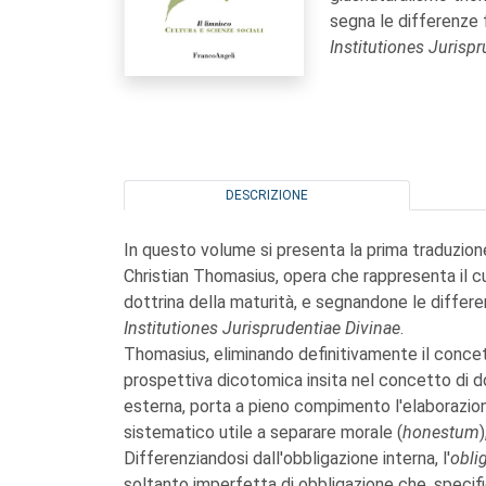
segna le differenze 
Institutiones Jurisp
DESCRIZIONE
In questo volume si presenta la prima traduzione
Christian Thomasius, opera che rappresenta il c
dottrina della maturità, e segnandone le differe
Institutiones Jurisprudentiae Divinae
.
Thomasius, eliminando definitivamente il concett
prospettiva dicotomica insita nel concetto di do
esterna, porta a pieno compimento l'elaborazione
sistematico utile a separare morale (
honestum
)
Differenziandosi dall'obbligazione interna, l'
obli
soltanto imperfetta di obbligazione che, specif