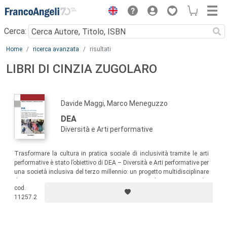
Menu
Cerca:
Main content
Home
ricerca avanzata
risultati
LIBRI DI CINZIA ZUGOLARO
Davide Maggi, Marco Meneguzzo
DEA
Diversità e Arti performative
Trasformare la cultura in pratica sociale di inclusività tramite le arti
performative è stato l’obiettivo di DEA – Diversità e Arti performative per
una società inclusiva del terzo millennio: un progetto multidisciplinare
di arte, musica e teatro, in cooperazione tra Italia e Svizzera, che
cod.
promuove azioni a favore delle persone con limitazioni dell’autonomia,
11257.2
affette da disabilità e a rischio di marginalità.