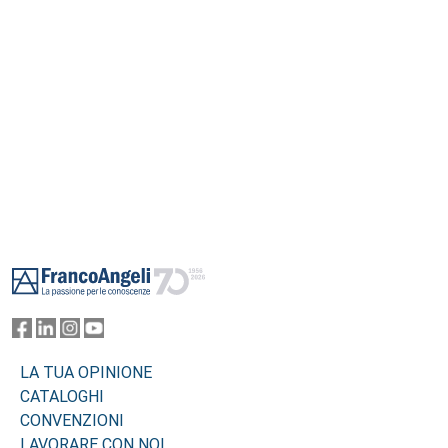
Footer
LA TUA OPINIONE
CATALOGHI
CONVENZIONI
LAVORARE CON NOI