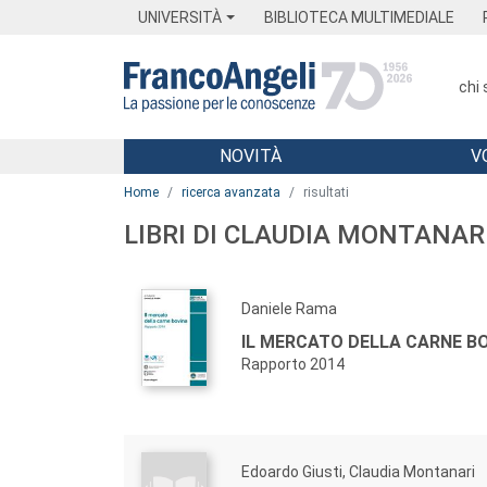
Menu
Main content
Footer
Menu
UNIVERSITÀ
BIBLIOTECA MULTIMEDIALE
chi
NOVITÀ
V
Main content
Home
ricerca avanzata
risultati
LIBRI DI CLAUDIA MONTANAR
Daniele Rama
IL MERCATO DELLA CARNE BO
Rapporto 2014
Edoardo Giusti, Claudia Montanari