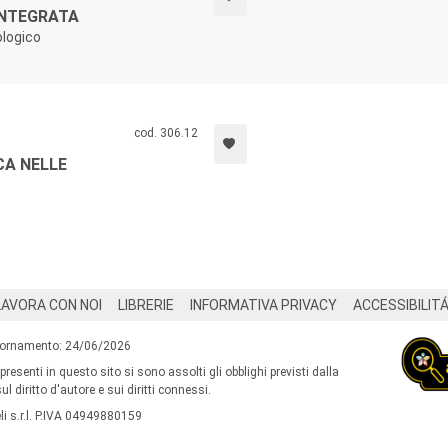
INTEGRATA
ologico
cod. 306.12
CA NELLE
LAVORA CON NOI
LIBRERIE
INFORMATIVA PRIVACY
ACCESSIBILIT
iornamento: 24/06/2026
 presenti in questo sito si sono assolti gli obblighi previsti dalla
l diritto d'autore e sui diritti connessi.
i s.r.l. P.IVA 04949880159