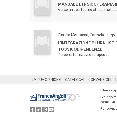
MANUALE DI PSICOTERAPIA 
Verso un eclettismo clinico metod
Claudia Montanari, Carmela Longo
L'INTEGRAZIONE PLURALISTI
TOSSICODIPENDENZE
Percorsi formativi e terapeutici
Footer
LA TUA OPINIONE
CATALOGHI
CONVENZIONI
Ultimo agg
Per le opere
normativa su
FrancoAngel