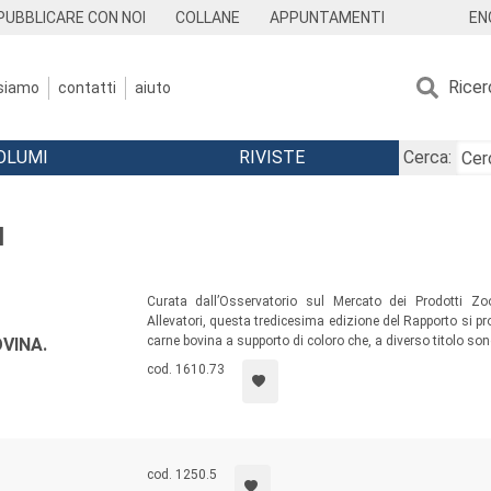
EN
PUBBLICARE CON NOI
COLLANE
APPUNTAMENTI
Ricer
 siamo
contatti
aiuto
OLUMI
RIVISTE
Cerca:
I
Curata dall’Osservatorio sul Mercato dei Prodotti Zoo
Allevatori, questa tredicesima edizione del Rapporto si
carne bovina a supporto di coloro che, a diverso titolo so
VINA.
cod. 1610.73
cod. 1250.5