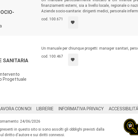
Un manuale particolarmente indicato a chi intende pre
finanziamenti esterni, sia a livello locale, regionale o naz
Aziende socio-sanitarie: dirigenti medici, personale inferm
OCIO-
cod. 100.671
a
Un manuale per chiunque progetti: manager sanitari, perso
cod. 100.467
 SANITARIA
intervento
to Progettuale
LAVORA CON NOI
LIBRERIE
INFORMATIVA PRIVACY
ACCESSIBILIT
iornamento: 24/06/2026
 presenti in questo sito si sono assolti gli obblighi previsti dalla
l diritto d'autore e sui diritti connessi.