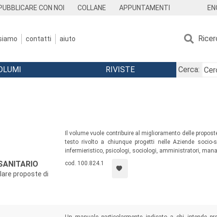
EN
PUBBLICARE CON NOI
COLLANE
APPUNTAMENTI
Ricer
 siamo
contatti
aiuto
OLUMI
RIVISTE
Cerca:
Il volume vuole contribuire al miglioramento delle propost
testo rivolto a chiunque progetti nelle Aziende socio-sa
infermieristico, psicologi, sociologi, amministratori, mana
SANITARIO
cod. 100.824.1
lare proposte di