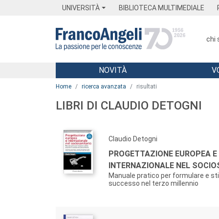
Menu
Main content
Footer
Menu
UNIVERSITÀ
BIBLIOTECA MULTIMEDIALE
chi
NOVITÀ
V
Main content
Home
ricerca avanzata
risultati
LIBRI DI CLAUDIO DETOGNI
Claudio Detogni
PROGETTAZIONE EUROPEA E
INTERNAZIONALE NEL SOCIO
Manuale pratico per formulare e sti
successo nel terzo millennio