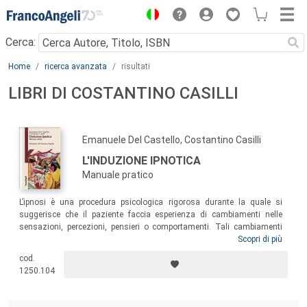
Menu
Cerca:
Main content
Home
ricerca avanzata
risultati
LIBRI DI COSTANTINO CASILLI
Emanuele Del Castello, Costantino Casilli
L'INDUZIONE IPNOTICA
Manuale pratico
L’ipnosi è una procedura psicologica rigorosa durante la quale si
suggerisce che il paziente faccia esperienza di cambiamenti nelle
sensazioni, percezioni, pensieri o comportamenti. Tali cambiamenti
vengono utilizzati dal sanitario nel trattamento psicoterapico dei
Scopri di più
problemi psicologici, nel trattamento del dolore acuto e cronico, e con
cod.
fini di ricerca. Pensato come un manuale operativo, questo libro si
1250.104
rivolge a medici, psicologi e psicoterapeuti che vogliono imparare a
usare l’ipnosi nel proprio ambito lavorativo.