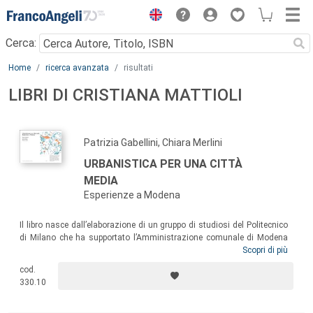
Menu
Cerca:
Main content
Home
ricerca avanzata
risultati
LIBRI DI CRISTIANA MATTIOLI
Patrizia Gabellini, Chiara Merlini
URBANISTICA PER UNA CITTÀ
MEDIA
Esperienze a Modena
Il libro nasce dall’elaborazione di un gruppo di studiosi del Politecnico
di Milano che ha supportato l’Amministrazione comunale di Modena
nella costruzione degli Indirizzi per il nuovo piano urbanistico.
Scopri di più
Emergono contenuti e metodo di una attività di ricerca che suggerisce
cod.
alcuni cambiamenti nel modo di fare urbanistica in Italia e di
330.10
intervenire in una città media dai tratti forti per la sua economia, il suo
welfare e la sua riconoscibilità in ambito regionale e nel contesto