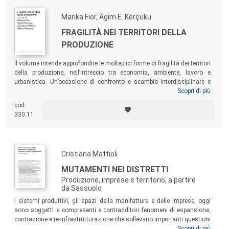
nazionale.
Marika Fior, Agim E. Kërçuku
FRAGILITÀ NEI TERRITORI DELLA
PRODUZIONE
Il volume intende approfondire le molteplici forme di fragilità dei territori
della produzione, nell’intreccio tra economia, ambiente, lavoro e
urbanistica. Un’occasione di confronto e scambio interdisciplinare e
operativo, che, a partire da alcuni casi specifici, intende porre questioni
Scopri di più
più generali, individuare piste di lavoro comuni, immaginare scenari,
cod.
azioni e politiche di intervento capaci di coniugare sostenibilità
330.11
ambientale, innovazione d’impresa e benessere sociale.
Cristiana Mattioli
MUTAMENTI NEI DISTRETTI
Produzione, imprese e territorio, a partire
da Sassuolo
I sistemi produttivi, gli spazi della manifattura e delle imprese, oggi
sono soggetti a compresenti e contradditori fenomeni di espansione,
contrazione e re-infrastrutturazione che sollevano importanti questioni
di progettazione e governo dei loro territori. Nonostante il forte impatto
Scopri di più