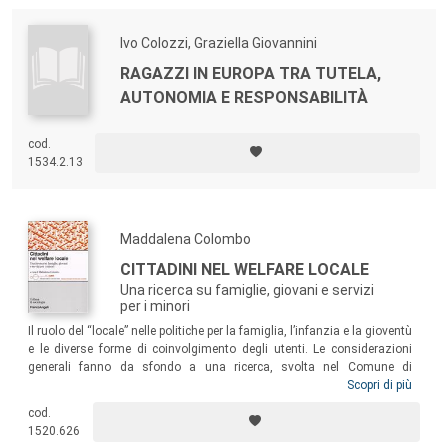
Ivo Colozzi, Graziella Giovannini
RAGAZZI IN EUROPA TRA TUTELA,
AUTONOMIA E RESPONSABILITÀ
cod.
1534.2.13
Maddalena Colombo
CITTADINI NEL WELFARE LOCALE
Una ricerca su famiglie, giovani e servizi
per i minori
Il ruolo del “locale” nelle politiche per la famiglia, l’infanzia e la gioventù
e le diverse forme di coinvolgimento degli utenti. Le considerazioni
generali fanno da sfondo a una ricerca, svolta nel Comune di
Coccaglio, che ha innescato un circuito virtuoso di partecipazione
Scopri di più
locale, fornendo spunti alla programmazione e fungendo da esempio
cod.
per una comunicazione attiva tra famiglie, realtà associative, giovani,
1520.626
servizi locali e governo municipale.