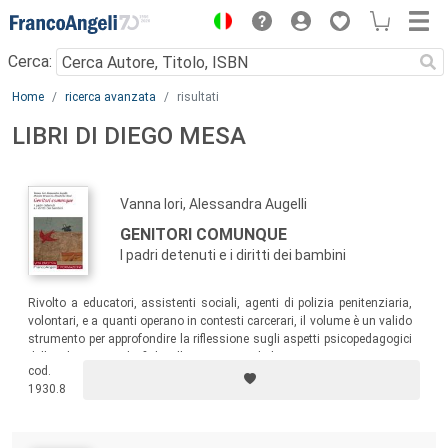
Menu
Cerca:
Main content
Home
ricerca avanzata
risultati
LIBRI DI DIEGO MESA
Vanna Iori, Alessandra Augelli
GENITORI COMUNQUE
I padri detenuti e i diritti dei bambini
Rivolto a educatori, assistenti sociali, agenti di polizia penitenziaria,
volontari, e a quanti operano in contesti carcerari, il volume è un valido
strumento per approfondire la riflessione sugli aspetti psicopedagogici
della relazione padri/figli nella situazione di detenzione.
cod.
1930.8