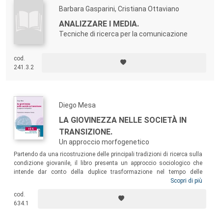
Barbara Gasparini, Cristiana Ottaviano
ANALIZZARE I MEDIA.
Tecniche di ricerca per la comunicazione
cod.
241.3.2
Diego Mesa
LA GIOVINEZZA NELLE SOCIETÀ IN
TRANSIZIONE.
Un approccio morfogenetico
Partendo da una ricostruzione delle principali tradizioni di ricerca sulla
condizione giovanile, il libro presenta un approccio sociologico che
intende dar conto della duplice trasformazione nel tempo delle
strutture della società e dei giovani nella società. Alla luce di questo
Scopri di più
modello si propone un’analisi dei mutamenti della giovinezza nel
cod.
contesto italiano, dal
baby boom
alla crisi economico-politico-sociale
634.1
odierna, attraverso i principali ambiti di vita dei giovani.