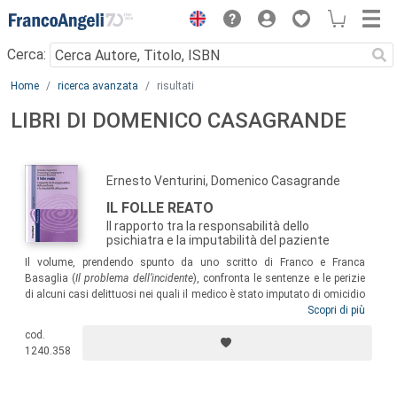
Menu
Cerca:
Main content
Home
ricerca avanzata
risultati
LIBRI DI DOMENICO CASAGRANDE
Ernesto Venturini, Domenico Casagrande
IL FOLLE REATO
Il rapporto tra la responsabilità dello
psichiatra e la imputabilità del paziente
Il volume, prendendo spunto da uno scritto di Franco e Franca
Basaglia (
Il problema dell’incidente
), confronta le sentenze e le perizie
di alcuni casi delittuosi nei quali il medico è stato imputato di omicidio
colposo per il crimine commesso dal proprio paziente. Avvalendosi del
Scopri di più
lavoro di psichiatri e magistrati, il libro presenta una documentazione,
cod.
ragguardevole e inedita, sul caso dei processi riguardanti Franco
1240.358
Basaglia, e costituisce un prezioso riferimento per tutti coloro che
lavorano in ambito giuridico e psichiatrico.