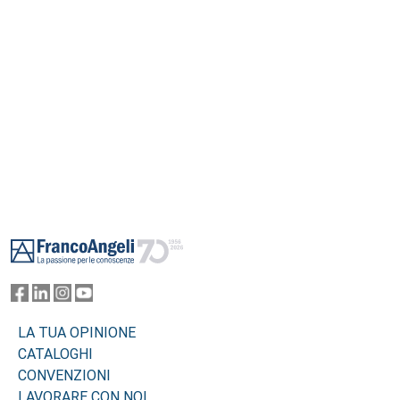
Footer
LA TUA OPINIONE
CATALOGHI
CONVENZIONI
LAVORARE CON NOI