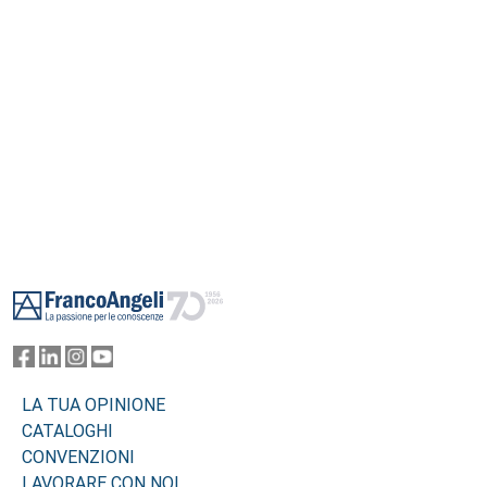
Footer
LA TUA OPINIONE
CATALOGHI
CONVENZIONI
LAVORARE CON NOI