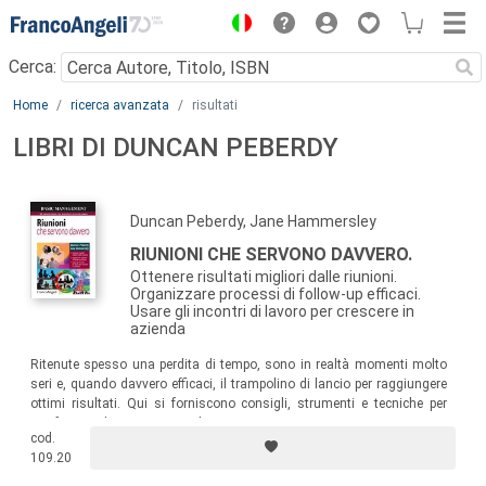
Menu
Cerca:
Main content
Home
ricerca avanzata
risultati
LIBRI DI DUNCAN PEBERDY
Duncan Peberdy, Jane Hammersley
RIUNIONI CHE SERVONO DAVVERO.
Ottenere risultati migliori dalle riunioni.
Organizzare processi di follow-up efficaci.
Usare gli incontri di lavoro per crescere in
azienda
Ritenute spesso una perdita di tempo, sono in realtà momenti molto
seri e, quando davvero efficaci, il trampolino di lancio per raggiungere
ottimi risultati. Qui si forniscono consigli, strumenti e tecniche per
trasformare la riunione in un’esperienza positiva.
cod.
109.20