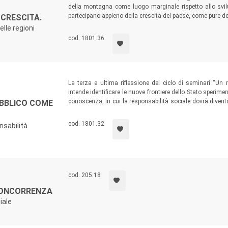
della montagna come luogo marginale rispetto allo svilup
partecipano appieno della crescita del paese, come pure dell
 CRESCITA.
è di leggere lo sviluppo regionale nel decennio 2003-2012 
lle regioni
di benessere delle regioni europee.
cod. 1801.36
La terza e ultima riflessione del ciclo di seminari “U
intende identificare le nuove frontiere dello Stato sperime
conoscenza, in cui la responsabilità sociale dovrà divent
BBLICO COME
agire come motore di innovazione. Il tutto con un nuovo e
cod. 1801.32
nsabilità
cod. 205.18
CONCORRENZA
iale