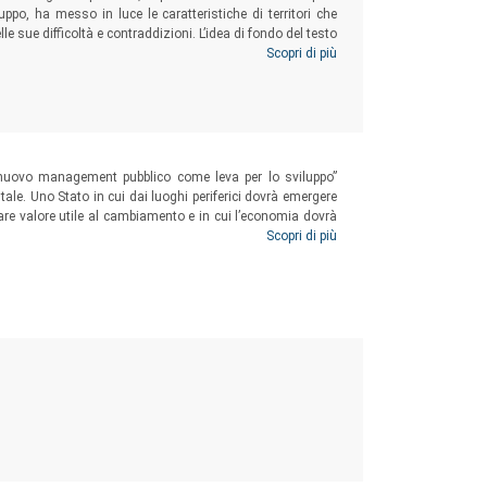
po, ha messo in luce le caratteristiche di territori che
e sue difficoltà e contraddizioni. L’idea di fondo del testo
alla luce dei modelli di convergenza/divergenza dei livelli
Scopri di più
n nuovo management pubblico come leva per lo sviluppo”
ntale. Uno Stato in cui dai luoghi periferici dovrà emergere
are valore utile al cambiamento e in cui l’economia dovrà
 sapiente uso della Corporate Social Responsability.
Scopri di più