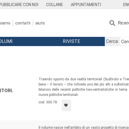
EN
PUBBLICARE CON NOI
COLLANE
APPUNTAMENTI
Ricer
 siamo
contatti
aiuto
OLUMI
RIVISTE
Cerca:
Traendo spunto da due realtà territoriali (Sudtirolo e T
bene – il lavoro – che richiede uno dei più alti e sofisti
bilancio delle recenti politiche neo-centralistiche in tema
ITORI.
nuove politiche territoriali.
cod. 300.78
Il volume nasce nell’ambito di un vasto progetto di ricerca