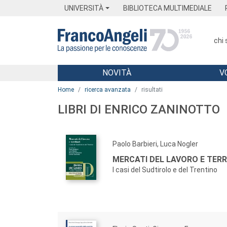
Menu
Main content
Footer
Menu
UNIVERSITÀ
BIBLIOTECA MULTIMEDIALE
chi
NOVITÀ
V
Main content
Home
ricerca avanzata
risultati
LIBRI DI ENRICO ZANINOTTO
Paolo Barbieri, Luca Nogler
MERCATI DEL LAVORO E TERR
I casi del Sudtirolo e del Trentino