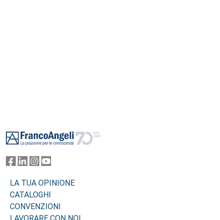
Footer
LA TUA OPINIONE
CATALOGHI
CONVENZIONI
LAVORARE CON NOI