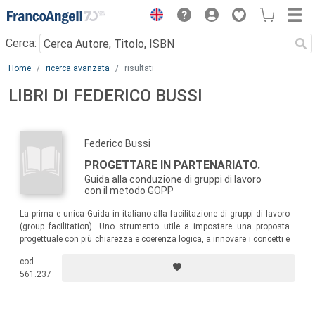
Menu
Cerca:
Main content
Home
ricerca avanzata
risultati
LIBRI DI FEDERICO BUSSI
Federico Bussi
PROGETTARE IN PARTENARIATO.
Guida alla conduzione di gruppi di lavoro
con il metodo GOPP
La prima e unica Guida in italiano alla facilitazione di gruppi di lavoro
(group facilitation). Uno strumento utile a impostare una proposta
progettuale con più chiarezza e coerenza logica, a innovare i concetti e
le pratiche della programmazione e della progettazione e a gestire con
cod.
efficienza interventi di consulenza nelle organizzazioni.
561.237