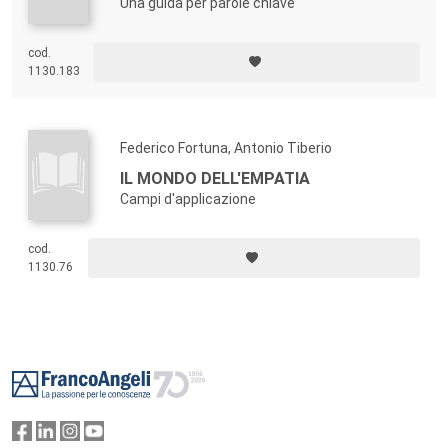
Una guida per parole chiave
cod.
1130.183
Federico Fortuna, Antonio Tiberio
IL MONDO DELL'EMPATIA
Campi d'applicazione
cod.
1130.76
Footer