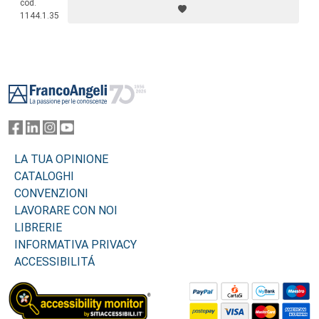
cod.
quello economico e soprattutto quello istituzionale – riescono a far
1144.1.35
fronte alla fenomeno dell’immigrazione e alla diversità crescente.
Footer
LA TUA OPINIONE
CATALOGHI
CONVENZIONI
LAVORARE CON NOI
LIBRERIE
INFORMATIVA PRIVACY
ACCESSIBILITÁ