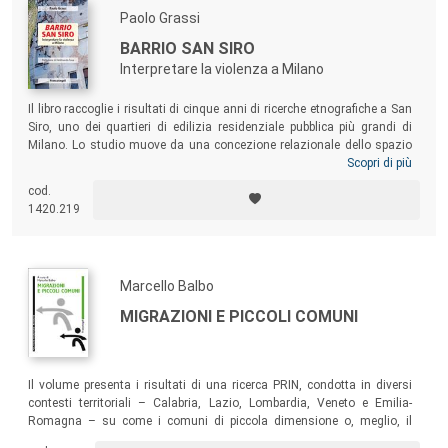
Paolo Grassi
BARRIO SAN SIRO
Interpretare la violenza a Milano
Il libro raccoglie i risultati di cinque anni di ricerche etnografiche a San
Siro, uno dei quartieri di edilizia residenziale pubblica più grandi di
Milano. Lo studio muove da una concezione relazionale dello spazio
urbano per interpretare la violenza strutturale che colpisce i margini del
Scopri di più
capoluogo lombardo, tra le pieghe delle retoriche del suo sviluppo, della
cod.
sua “rinascenza” e della sua rigenerazione. Una narrazione critica e
1420.219
riflessiva, una monografia che, da un limite urbano, elabora la propria
idea di antropologia della città.
Marcello Balbo
MIGRAZIONI E PICCOLI COMUNI
Il volume presenta i risultati di una ricerca PRIN, condotta in diversi
contesti territoriali – Calabria, Lazio, Lombardia, Veneto e Emilia-
Romagna – su come i comuni di piccola dimensione o, meglio, il
contesto locale di piccola dimensione – quello demografico ma anche