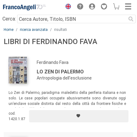
Menu
Cerca:
Main content
Home
ricerca avanzata
risultati
LIBRI DI FERDINANDO FAVA
Ferdinando Fava
LO ZEN DI PALERMO
Antropologia dell'esclusione
Lo Zen di Palermo, paradigma maledetto della periferia italiana e non
solo. Le case popolari occupate abusivamente sono divenute oggi
un’enclave sociale distinta dal resto della città da frontiere fisiche e
simboliche. Il libro è il resoconto di una ricerca antropologica condotta
cod.
per sette anni tra le maglie dell’esclusione.
1420.1.87