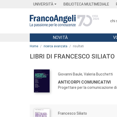
Menu
Main content
Footer
Menu
UNIVERSITÀ
BIBLIOTECA MULTIMEDIALE
chi
NOVITÀ
V
Main content
Home
ricerca avanzata
risultati
LIBRI DI FRANCESCO SILIATO
Giovanni Baule, Valeria Bucchetti
ANTICORPI COMUNICATIVI
Progettare per la comunicazione d
Francesco Siliato