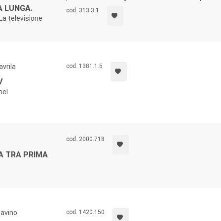
A LUNGA.
cod. 313.3.1
 La televisione
vrila
cod. 1381.1.5
V
nel
cod. 2000.718
A TRA PRIMA
Savino
cod. 1420.150