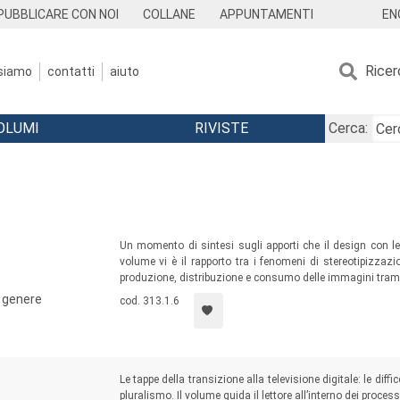
EN
PUBBLICARE CON NOI
COLLANE
APPUNTAMENTI
Ricer
 siamo
contatti
aiuto
OLUMI
RIVISTE
Cerca:
Un momento di sintesi sugli apporti che il design con le s
volume vi è il rapporto tra i fenomeni di stereotipizzazi
produzione, distribuzione e consumo delle immagini tramite
i genere
cod. 313.1.6
Le tappe della transizione alla televisione digitale: le diffic
pluralismo. Il volume guida il lettore all’interno dei proces