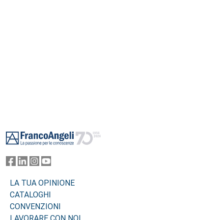
Footer
LA TUA OPINIONE
CATALOGHI
CONVENZIONI
LAVORARE CON NOI