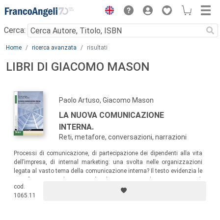
Menu
Cerca:
Main content
Home
ricerca avanzata
risultati
LIBRI DI GIACOMO MASON
Paolo Artuso, Giacomo Mason
LA NUOVA COMUNICAZIONE
INTERNA.
Reti, metafore, conversazioni, narrazioni
Processi di comunicazione, di partecipazione dei dipendenti alla vita
dell’impresa, di internal marketing: una svolta nelle organizzazioni
legata al vasto tema della comunicazione interna? Il testo evidenzia le
mistificazioni e le ingenuità che si nascondono nei piani di
cod.
comunicazione ed esplora territori più promettenti per le pratiche della
1065.11
comunicazione interna e per le attività del comunicatore.