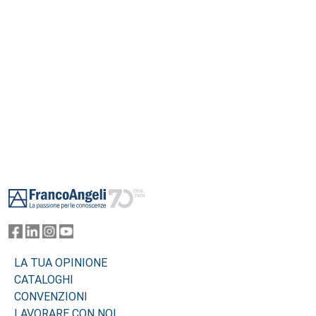
Footer
LA TUA OPINIONE
CATALOGHI
CONVENZIONI
LAVORARE CON NOI