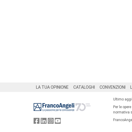
Footer
LA TUA OPINIONE
CATALOGHI
CONVENZIONI
Ultimo agg
Per le opere
normativa su
FrancoAngel