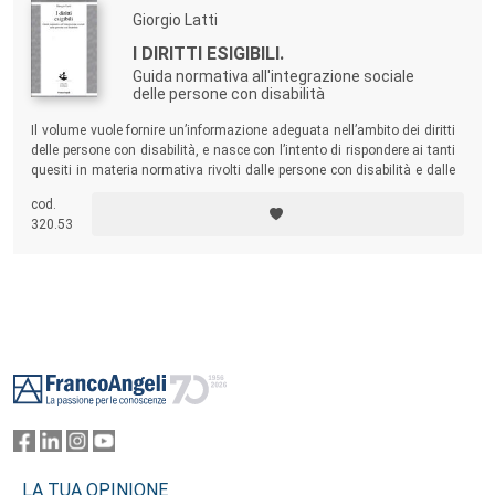
Giorgio Latti
I DIRITTI ESIGIBILI.
Guida normativa all'integrazione sociale
delle persone con disabilità
Il volume vuole fornire un’informazione adeguata nell’ambito dei diritti
delle persone con disabilità, e nasce con l’intento di rispondere ai tanti
quesiti in materia normativa rivolti dalle persone con disabilità e dalle
loro famiglie, soprattutto nel momento in cui entrano in contatto con il
cod.
complesso e frammentato mondo dei servizi.
320.53
Footer
LA TUA OPINIONE