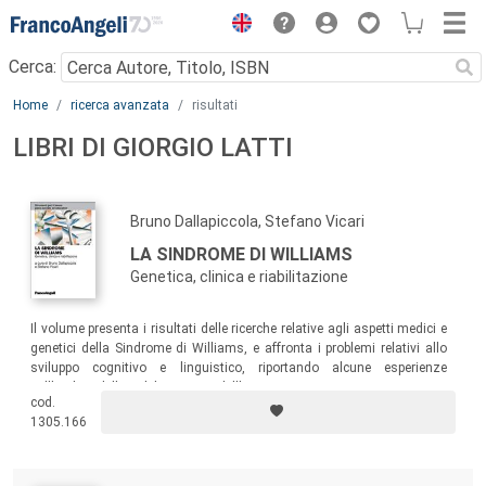
Menu
Cerca:
Main content
Home
ricerca avanzata
risultati
LIBRI DI GIORGIO LATTI
Bruno Dallapiccola, Stefano Vicari
LA SINDROME DI WILLIAMS
Genetica, clinica e riabilitazione
Il volume presenta i risultati delle ricerche relative agli aspetti medici e
genetici della Sindrome di Williams, e affronta i problemi relativi allo
sviluppo cognitivo e linguistico, riportando alcune esperienze
nell’ambito della riabilitazione e dell’intervento precoce.
cod.
1305.166