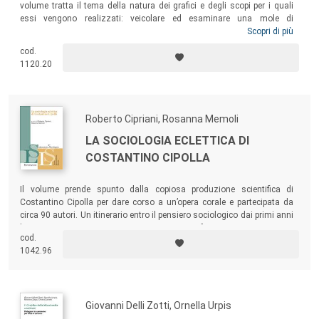
volume tratta il tema della natura dei grafici e degli scopi per i quali
essi vengono realizzati: veicolare ed esaminare una mole di
informazioni
in modo compatto e facile da comprendere. Il testo
Scopri di più
esamina poi i diversi tipi di grafici (di “categorie per valori”, “valori per
cod.
valori”, “categorie per categorie”, grafici senza assi), illustrando
1120.20
vantaggi, svantaggi e campo di applicazione di ognuna delle tecniche
grafiche più usate.
Roberto Cipriani, Rosanna Memoli
LA SOCIOLOGIA ECLETTICA DI
COSTANTINO CIPOLLA
Il volume prende spunto dalla copiosa produzione scientifica di
Costantino Cipolla per dare corso a un’opera corale e partecipata da
circa 90 autori. Un itinerario entro il pensiero sociologico dai primi anni
’70 ai nostri giorni con tre generazioni a confronto, per osservare in
cod.
modo attento la realtà sociale.
1042.96
Giovanni Delli Zotti, Ornella Urpis