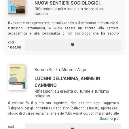
NUOVI SENTIERI SOCIOLOGICI.
Riflessioni sugli studi di un ricercatore
sociale
Il volume vuole ripercorrere, attualizzandolo, il cammino intellettuale di
Bernardo Cattarinussi, e vuole essere un tributo alla carriera
accademica e alla personalità di un sociologo che ha saputo
distinguersi per creatività e originalità, ricchezza intellettuale e
cod.
concretezza.
1044.90
Serena Baldin, Moreno Zago
LUOGHI DELL'ANIMA, ANIME IN
CAMMINO.
Riflessioni su eredità culturale e turismo
religioso
Il volume fa il punto sui significati che assume oggi l’aggettivo
"religioso" per gli individui e i viaggiatori (pellegrini e turisti), riporta casi
studio di diverse realtà italiane e dell’Alto Adriatico, con riferimento alle
manifestazioni di fede e alla promozione e valorizzazione dei luoghi
Scopri di più
sacri e dei territori in chiave spirituale, e si conclude con un focus sul
cod.