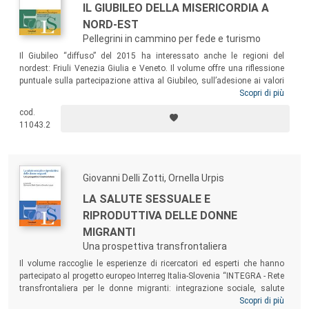
IL GIUBILEO DELLA MISERICORDIA A
NORD-EST
Pellegrini in cammino per fede e turismo
Il Giubileo “diffuso” del 2015 ha interessato anche le regioni del
nordest: Friuli Venezia Giulia e Veneto. Il volume offre una riflessione
puntuale sulla partecipazione attiva al Giubileo, sull’adesione ai valori
e alle pratiche religiose della società odierna, sulle diverse accezioni
Scopri di più
che assumono i termini di pellegrino e di turista religioso, sulla qualità
cod.
delle mete devozionali, sulla capacità di accoglienza degli operatori e
11043.2
sulla valorizzazione e promozione dell’elemento religioso in chiave
turistica.
Giovanni Delli Zotti, Ornella Urpis
LA SALUTE SESSUALE E
RIPRODUTTIVA DELLE DONNE
MIGRANTI
Una prospettiva transfrontaliera
Il volume raccoglie le esperienze di ricercatori ed esperti che hanno
partecipato al progetto europeo Interreg Italia-Slovenia “INTEGRA - Rete
transfrontaliera per le donne migranti: integrazione sociale, salute
sessuale e riproduttiva”. Il lavoro ha esplorato un tema poco osservato
Scopri di più