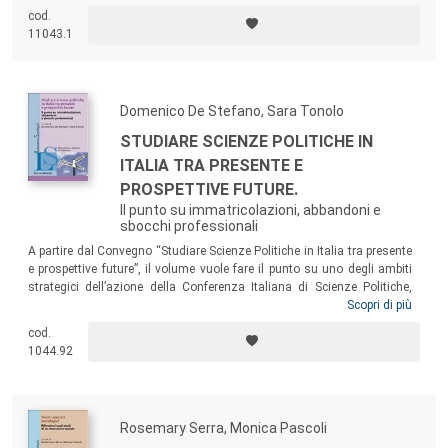
negli studi del fenomeno migratorio, la tutela della salute sessuale e
cod.
riproduttiva delle donne che provengono da culture con una forte
11043.1
impronta patriarcale. L’intento è di offrire strumenti teorici e
metodologici per l’analisi dei fenomeni migratori partendo dai bisogni
di salute delle donne per svelare il mondo della complessità sociale.
Domenico De Stefano, Sara Tonolo
STUDIARE SCIENZE POLITICHE IN
ITALIA TRA PRESENTE E
PROSPETTIVE FUTURE.
Il punto su immatricolazioni, abbandoni e
sbocchi professionali
A partire dal Convegno “Studiare Scienze Politiche in Italia tra presente
e prospettive future”, il volume vuole fare il punto su uno degli ambiti
strategici dell’azione della Conferenza Italiana di Scienze Politiche,
collegandone le analisi teoriche con la società e il contesto lavorativo
Scopri di più
in cui i laureati in Scienze politiche potranno inserirsi. Le analisi
cod.
contenute nel testo rappresentano un punto di partenza per riflessioni
1044.92
su possibili riorganizzazioni e modifiche dei corsi di laurea dei
dipartimenti coinvolti.
Rosemary Serra, Monica Pascoli