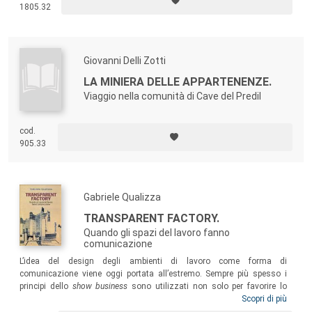
Friuli Venezia Giulia, terra di frontiera dove si sono incrociate culture e
1805.32
fedi diverse, e regione ricca di luoghi, cammini e manifestazioni di
fede.
Giovanni Delli Zotti
LA MINIERA DELLE APPARTENENZE.
Viaggio nella comunità di Cave del Predil
cod.
905.33
Gabriele Qualizza
TRANSPARENT FACTORY.
Quando gli spazi del lavoro fanno
comunicazione
L’idea del design degli ambienti di lavoro come forma di
comunicazione viene oggi portata all’estremo. Sempre più spesso i
principi dello
show business
sono utilizzati non solo per favorire lo
“spirito di squadra” dei dipendenti, ma anche per catturare l’attenzione
Scopri di più
dei media e il consenso dei consumatori. Il volume si rivolge a