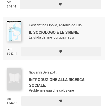
cod.
professionisti del marketing e della comunicazione d’impresa,
244.44
designer, consulenti di organizzazione aziendale, studiosi e studenti
per approfondire tali evoluzioni e conoscerne gli esempi più
significativi.
Costantino Cipolla, Antonio de Lillo
IL SOCIOLOGO E LE SIRENE.
La sfida dei metodi qualitativi
cod.
1042.11
Giovanni Delli Zotti
INTRODUZIONE ALLA RICERCA
SOCIALE.
Problemi e qualche soluzione
cod.
1044.13