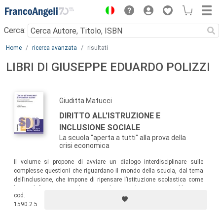
Menu
Cerca:
Main content
Home
ricerca avanzata
risultati
LIBRI DI GIUSEPPE EDUARDO POLIZZI
Giuditta Matucci
DIRITTO ALL'ISTRUZIONE E
INCLUSIONE SOCIALE
La scuola "aperta a tutti" alla prova della
crisi economica
Il volume si propone di avviare un dialogo interdisciplinare sulle
complesse questioni che riguardano il mondo della scuola, dal tema
dell’inclusione, che impone di ripensare l’istituzione scolastica come
luogo di formazione e di crescita di tutti e di
ognuno
, ai problemi dei
cod.
finanziamenti, che mettono concretamente alla prova l’istruzione
1590.2.5
come diritto sociale.