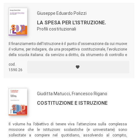
Giuseppe Eduardo Polizzi
LA SPESA PER L'ISTRUZIONE.
Profili costituzionali
Il finanziamento dell'istruzione è il punto d'osservazione da cui muove
il volume, per indagare, da una prospettiva costituzionale, l'evoluzione
della scuola italiana: da servizio a diritto, da strumento di controllo e
di governo a sistema democratico che promuove la partecipazione
cod.
politica e sociale delle cittadine e dei cittadini.
1590.26
Giuditta Matucci, Francesco Rigano
COSTITUZIONE E ISTRUZIONE
Il volume ha l’obiettivo di tenere viva l’attenzione sulla complessa
missione che le istituzioni scolastiche (e universitarie) sono
sollecitate a compiere nel quotidiano, assolvendo al compito,