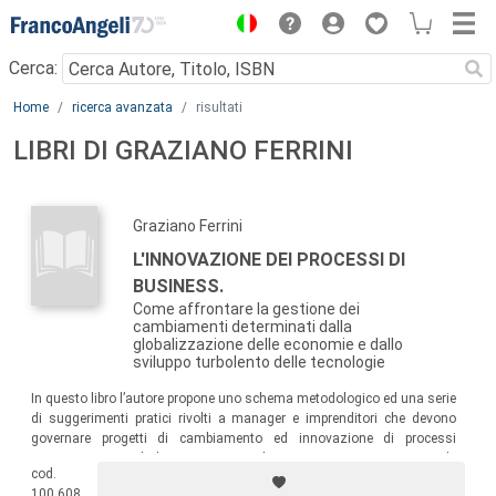
Menu
Cerca:
Main content
Home
ricerca avanzata
risultati
LIBRI DI GRAZIANO FERRINI
Graziano Ferrini
L'INNOVAZIONE DEI PROCESSI DI
BUSINESS.
Come affrontare la gestione dei
cambiamenti determinati dalla
globalizzazione delle economie e dallo
sviluppo turbolento delle tecnologie
In questo libro l’autore propone uno schema metodologico ed una serie
di suggerimenti pratici rivolti a manager e imprenditori che devono
governare progetti di cambiamento ed innovazione di processi
organizzativi e di business. Lo schema proposto copre tutte le
cod.
principali attività che un’impresa deve svolgere per affrontare un
100.608