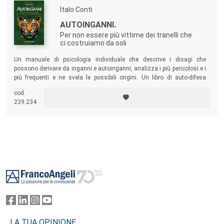
Italo Conti
AUTOINGANNI.
Per non essere più vittime dei tranelli che
ci costruiamo da soli
Un manuale di psicologia individuale che descrive i disagi che
possono derivare da inganni e autoinganni, analizza i più pericolosi e i
più frequenti e ne svela le possibili origini. Un libro di auto-difesa
personale contro il nostro peggior nemico: noi stessi.
cod.
239.234
Footer
LA TUA OPINIONE