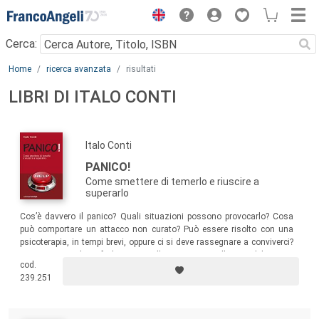
Menu
Cerca:
Main content
Home
ricerca avanzata
risultati
LIBRI DI ITALO CONTI
Italo Conti
PANICO!
Come smettere di temerlo e riuscire a
superarlo
Cos’è davvero il panico? Quali situazioni possono provocarlo? Cosa
può comportare un attacco non curato? Può essere risolto con una
psicoterapia, in tempi brevi, oppure ci si deve rassegnare a conviverci?
Questo manualetto fa luce sia sulle cause sia sulle possibili cure e
cod.
soluzioni. Una lettura rivolta non solo a chi soffre di attacchi di panico
239.251
ma anche a familiari, medici, educatori e a chiunque voglia saperne di
più.