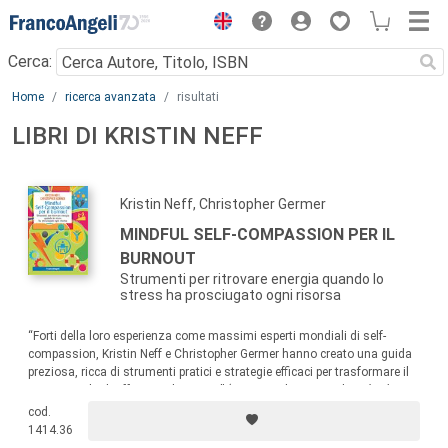
Menu
Cerca:
Main content
Home
ricerca avanzata
risultati
LIBRI DI KRISTIN NEFF
Kristin Neff, Christopher Germer
MINDFUL SELF-COMPASSION PER IL
BURNOUT
Strumenti per ritrovare energia quando lo
stress ha prosciugato ogni risorsa
“Forti della loro esperienza come massimi esperti mondiali di self-
compassion, Kristin Neff e Christopher Germer hanno creato una guida
preziosa, ricca di strumenti pratici e strategie efficaci per trasformare il
nostro modo di affrontare lo stress” (Tara Brach, autrice di
Radical
Acceptance
).
cod.
1414.36