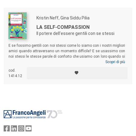
Kristin Neff, Gina Siddu Pilia
LA SELF-COMPASSION
Il potere dell'essere gentili con se stessi
E se fossimo gentili con noi stessi come lo siamo con i nostri migliori
amici quando attraversano un momento difficile? E se usassimo con
noi stessi le stesse parole di conforto che usiamo con loro quando si
tormentano dai sensi di colpa per aver commesso uno sbaglio?
Scopri di più
Usando i risultati della ricerca empirica, il vissuto personale, esercizi
cod.
pratici e un grande senso dell’umorismo, l’autrice spiega come uscire
1414.12
da emozioni distruttive per poter essere più felici e sani.
Footer