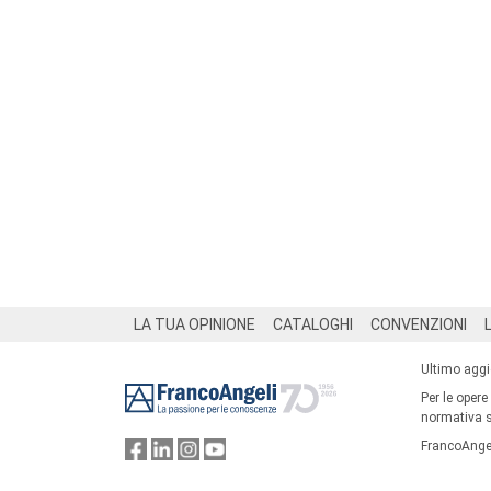
Footer
LA TUA OPINIONE
CATALOGHI
CONVENZIONI
Ultimo agg
Per le opere
normativa su
FrancoAngel