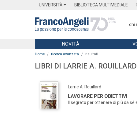
Menu
Main content
Footer
Menu
UNIVERSITÀ
BIBLIOTECA MULTIMEDIALE
chi
NOVITÀ
V
Main content
Home
ricerca avanzata
risultati
LIBRI DI LARRIE A. ROUILLARD
Larrie A. Rouillard
LAVORARE PER OBIETTIVI
Il segreto per ottenere di più da sé e