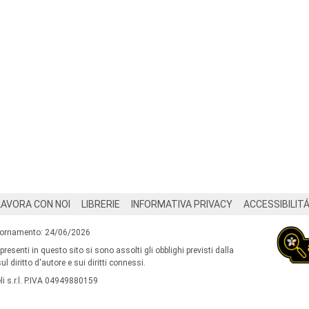
LAVORA CON NOI
LIBRERIE
INFORMATIVA PRIVACY
ACCESSIBILIT
iornamento: 24/06/2026
 presenti in questo sito si sono assolti gli obblighi previsti dalla
l diritto d'autore e sui diritti connessi.
i s.r.l. P.IVA 04949880159