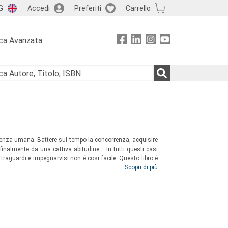
G
Accedi
Preferiti
Carrello
ca Avanzata
perienza umana. Battere sul tempo la concorrenza, acquisire
finalmente da una cattiva abitudine... In tutti questi casi
i traguardi e impegnarvisi non è cosi facile. Questo libro è
d’azione per raggiungere il successo!
Scopri di più