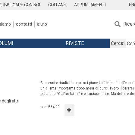
EN
PUBBLICARE CON NOI
COLLANE
APPUNTAMENTI
Ricer
 siamo
contatti
aiuto
OLUMI
RIVISTE
Cerca:
Successi e risultati sono tra i piaceri più intensi dell’es
un cliente importante dopo mesi di duro lavoro, liberarsi 
poter dire “Ce l’ho fatta!” è entusiasmante. Ma definire de
una guida che vi aiuterà a formulare degli autentici piani 
 dagli altri
cod. 564.33