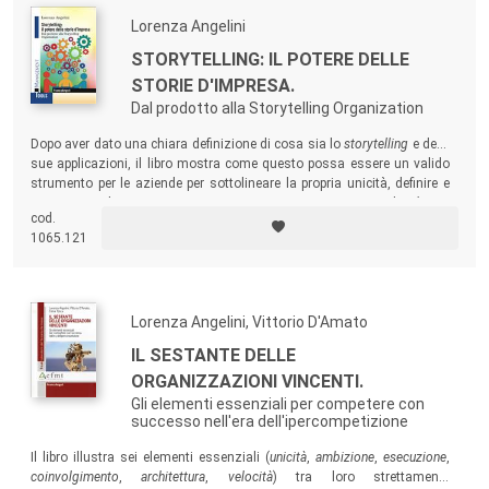
Lorenza Angelini
STORYTELLING: IL POTERE DELLE
STORIE D'IMPRESA.
Dal prodotto alla Storytelling Organization
Dopo aver dato una chiara definizione di cosa sia lo
storytelling
e delle
sue applicazioni, il libro mostra come questo possa essere un valido
strumento per le aziende per sottolineare la propria unicità, definire e
comunicare la
Mappa Strategica
e supportare i processi di
Change
cod.
Management
.
1065.121
Lorenza Angelini, Vittorio D'Amato
IL SESTANTE DELLE
ORGANIZZAZIONI VINCENTI.
Gli elementi essenziali per competere con
successo nell'era dell'ipercompetizione
Il libro illustra sei elementi essenziali (
unicità
,
ambizione
,
esecuzione
,
coinvolgimento
,
architettura
,
velocità
) tra loro strettamente