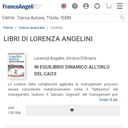
Menu
Cerca:
Main content
Home
ricerca avanzata
risultati
LIBRI DI LORENZA ANGELINI
Lorenza Angelini, Vittorio D'Amato
IN EQUILIBRIO DINAMICO ALL'ORLO
DEL CAOS
Le scienze della complessità applicate al management possono
essere considerate metaforicamente come il “battesimo” del
management, laddove il “peccato originale” del management può
essere imputato ad un’originaria concezione meccanicistica dei
Scopri di più
fenomeni sociali ed economici. Gli autori affrontano l’evoluzione dei
cod.
modelli di business e manageriali su tre diversi piani concettuali:
100.906
manageriale, economico e simbolico/narrativo. Un volume per capire
come navigare nella complessità e portare in porto le navi delle nostre
imprese.