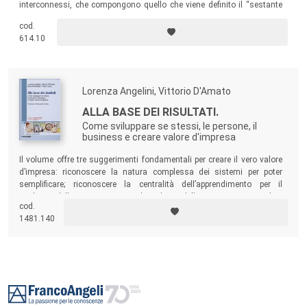
interconnessi, che compongono quello che viene definito il “sestante
delle
winner organization
”.
cod.
614.10
Lorenza Angelini, Vittorio D'Amato
ALLA BASE DEI RISULTATI.
Come sviluppare se stessi, le persone, il
business e creare valore d'impresa
Il volume offre tre suggerimenti fondamentali per creare il vero valore
d’impresa: riconoscere la natura complessa dei sistemi per poter
semplificare; riconoscere la centralità dell’apprendimento per il
perdurare delle organizzazioni e lo sviluppo delle persone; comprendere
cod.
che l’organicità e la coerenza del sistema sono la base del successo
1481.140
competitivo e dell’unicità dell’impresa.
Footer