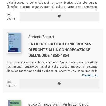
della filosofia e del cristianesimo, come teorico della storiografia
filosofica e come organizzatore di cultura, viene esaurientemente
manifestata dai contributi raccolti nel volume, attraverso i quali
cod.
colleghi, allievi e amici, con l’occasione del suo settantacinquesimo
505.18
anniversario (2017), hanno reso omaggio al maestro, veronese di
origine e genovese di adozione.
Stefania Zanardi
LA FILOSOFIA DI ANTONIO ROSMINI
DI FRONTE ALLA CONGREGAZIONE
DELL'INDICE 1850-1854
Il volume ricostruisce la storia della “terza fase della questione
rosminiana” attraverso l’analisi delle accuse mosse al sistema
filosofico rosminiano e delle valutazioni esercitate dai consultori della
Congregazione dell’Indice. L’insieme delle valutazioni approntate in
Scopri di più
vista dell’esame finale delle opere, che viene qui studiato per la prima
cod.
volta attraverso materiale inedito degli Archivi della Congregazione,
505.15
getta una nuova luce sulla letteratura storico-filosofica dedicata a
Rosmini.
Guido Cimino, Giovanni Pietro Lombardo