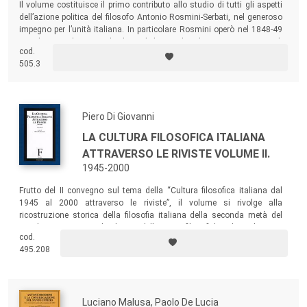
Il volume costituisce il primo contributo allo studio di tutti gli aspetti
dell’azione politica del filosofo Antonio Rosmini-Serbati, nel generoso
impegno per l’unità italiana. In particolare Rosmini operò nel 1848-49
per alcune soluzioni politiche e diplomatiche che assicurassero agli
cod.
Stati della Penisola la possibilità di unirsi in una Confederazione.
505.3
Piero Di Giovanni
LA CULTURA FILOSOFICA ITALIANA
ATTRAVERSO LE RIVISTE VOLUME II.
1945-2000
Frutto del II convegno sul tema della “Cultura filosofica italiana dal
1945 al 2000 attraverso le riviste”, il volume si rivolge alla
ricostruzione storica della filosofia italiana della seconda metà del
secolo XX, attraverso la rilettura delle riviste filosofiche edite nel nostro
cod.
paese.
495.208
Luciano Malusa, Paolo De Lucia