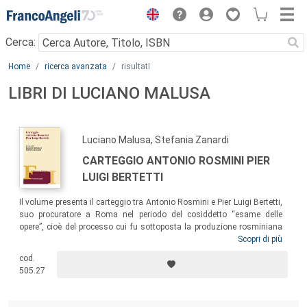
Menu
Cerca:
Main content
Home
ricerca avanzata
risultati
LIBRI DI LUCIANO MALUSA
Luciano Malusa, Stefania Zanardi
CARTEGGIO ANTONIO ROSMINI PIER
LUIGI BERTETTI
Il volume presenta il carteggio tra Antonio Rosmini e Pier Luigi Bertetti,
suo procuratore a Roma nel periodo del cosiddetto “esame delle
opere”, cioè del processo cui fu sottoposta la produzione rosminiana
davanti alla Congregazione dell’Indice, nel periodo 1850-1854,
Scopri di più
culminante col riconoscimento in essa dell’assenza di elementi degni
cod.
di censura. Il vasto e rilevante carteggio getta nuova luce sul
505.27
complesso della questione rosminiana e offre un quadro molto
articolato della Chiesa universale nel suo vertice mentre emergevano
pericolose tendenze di reazione nei confronti delle forze cattoliche