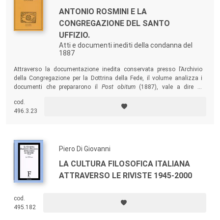
ANTONIO ROSMINI E LA
CONGREGAZIONE DEL SANTO
UFFIZIO.
Atti e documenti inediti della condanna del
1887
Attraverso la documentazione inedita conservata presso l’Archivio
della Congregazione per la Dottrina della Fede, il volume analizza i
documenti che prepararono il
Post obitum
(1887), vale a dire la
condanna, da parte del Sant’Uffizio, di Quaranta proposizioni tratte
cod.
dagli scritti di uno dei più grandi pensatori in ambito cristiano, Antonio
496.3.23
Rosmini (1797-1855).
Piero Di Giovanni
LA CULTURA FILOSOFICA ITALIANA
ATTRAVERSO LE RIVISTE 1945-2000
cod.
495.182