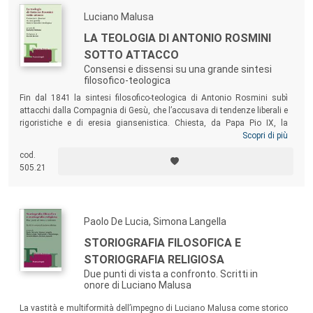
riformatrici.
Luciano Malusa
LA TEOLOGIA DI ANTONIO ROSMINI
SOTTO ATTACCO
Consensi e dissensi su una grande sintesi
filosofico-teologica
Fin dal 1841 la sintesi filosofico-teologica di Antonio Rosmini subì
attacchi dalla Compagnia di Gesù, che l’accusava di tendenze liberali e
rigoristiche e di eresia giansenistica. Chiesta, da Papa Pio IX, la
pronuncia della Congregazione dell’Indice sulle gravi accuse, venne
Scopri di più
istruito un “esame delle opere” che portò a una sentenza assolutoria,
cod.
la cui divulgazione fu però impedita dal Papa per non spiacere ai
505.21
Gesuiti. Questo volume espone le ragioni degli ecclesiastici, che
giudicarono corretta la sintesi teologica di Rosmini e infondate le
accuse di panteismo e giansenismo a lui rivolte.
Paolo De Lucia, Simona Langella
STORIOGRAFIA FILOSOFICA E
STORIOGRAFIA RELIGIOSA
Due punti di vista a confronto. Scritti in
onore di Luciano Malusa
La vastità e multiformità dell’impegno di Luciano Malusa come storico