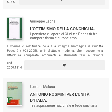
505.5
Giuseppe Leone
L'OTTIMISMO DELLA CONCHIGLIA.
Il pensiero e l'opera di Giuditta Podestà fra
comparatismo e europeismo
Il volume ci restituisce nella sua integrità l’immagine di Giuditta
Podestà (1921-2005), un’intellettuale moderna, che riscopre nella
letteratura comparata argomenti e strumenti tesi a favorire
l’avvicinamento e l’integrazione fra i popoli in questo processo di
cod.
globalizzazione che il nostro mondo attuale sta vivendo.
2000.1314
Luciano Malusa
ANTONIO ROSMINI PER L'UNITÀ
D'ITALIA.
Tra aspirazione nazionale e fede cristiana