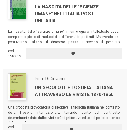
LA NASCITA DELLE "SCIENZE
UMANE" NELL'ITALIA POST-
UNITARIA
La nascita delle “scienze umane” in un crogiolo intellettuale assai
complesso pieno di molteplici e differenti ingredienti. Muovendo dal
positivismo italiano, il discorso passa attraverso il pensiero
sociologico di Labriola e tocca alcuni nuclei storici, teoretici e
cod.
istituzionali delle nascenti scienze psicologiche, antropologiche e
1582.12
pedagogiche, soffermandosi su alcuni protagonisti di questa
straordinaria stagione culturale.
Piero Di Giovanni
UN SECOLO DI FILOSOFIA ITALIANA
ATTRAVERSO LE RIVISTE 1870-1960
Una proposta provocatoria di rileggere la filosofia italiana nel contesto
della filosofia internazionale, tenendo conto del contributo
determinante dato dalle riviste più significative edite nel periodo storico
dal 1870 al 1960.
cod.