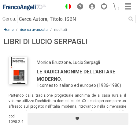
Menu
Cerca:
Main content
Home
ricerca avanzata
risultati
LIBRI DI LUCIO SERPAGLI
Monica Bruzzone, Lucio Serpagli
LE RADICI ANONIME DELL'ABITARE
MODERNO.
Il contesto italiano ed europeo (1936-1980)
Partendo dalla tradizione progettuale anonima della casa rurale, il
volume utilizza l’architettura domestica del XX secolo per comporre un
affresco sul progetto nell’Italia moderna, ritrovando nella dimensione
collettiva del costruire, nell’adesione a principi culturali condivisi della
cod.
tradizione minore, nel rapporto tra materiale, struttura e progetto delle
1098.2.4
idee, altrettanti valori riconoscibili nell’Italia tra gli anni trenta e ottanta.