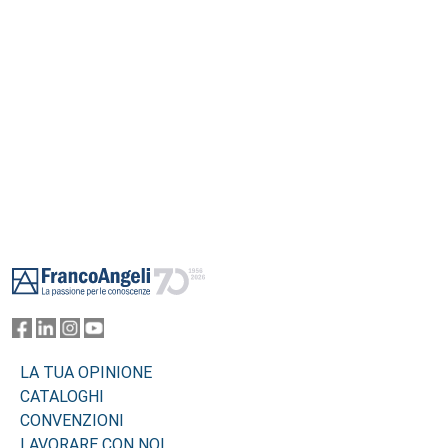
Footer
LA TUA OPINIONE
CATALOGHI
CONVENZIONI
LAVORARE CON NOI