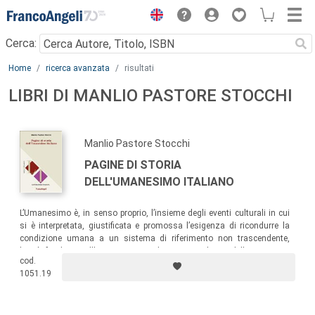
Menu
Cerca:
Main content
Home
ricerca avanzata
risultati
LIBRI DI MANLIO PASTORE STOCCHI
Manlio Pastore Stocchi
PAGINE DI STORIA
DELL'UMANESIMO ITALIANO
L’Umanesimo è, in senso proprio, l’insieme degli eventi culturali in cui
si è interpretata, giustificata e promossa l’esigenza di ricondurre la
condizione umana a un sistema di riferimento non trascendente,
bensì fondato nell’immanenza, e legittimato da modelli e istanze
cod.
offerti dalla condizione umana stessa nei suoi momenti più alti e per
1051.19
così dire categorici.