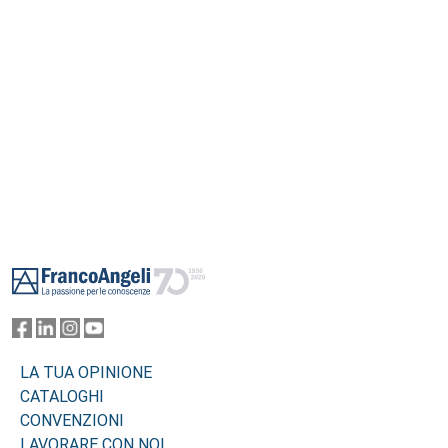
Footer
LA TUA OPINIONE
CATALOGHI
CONVENZIONI
LAVORARE CON NOI