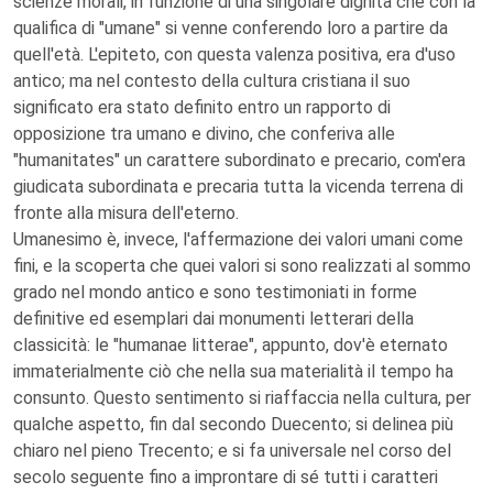
scienze morali, in funzione di una singolare dignità che con la
qualifica di "umane" si venne conferendo loro a partire da
quell'età. L'epiteto, con questa valenza positiva, era d'uso
antico; ma nel contesto della cultura cristiana il suo
significato era stato definito entro un rapporto di
opposizione tra umano e divino, che conferiva alle
"humanitates" un carattere subordinato e precario, com'era
giudicata subordinata e precaria tutta la vicenda terrena di
fronte alla misura dell'eterno.
Umanesimo è, invece, l'affermazione dei valori umani come
fini, e la scoperta che quei valori si sono realizzati al sommo
grado nel mondo antico e sono testimoniati in forme
definitive ed esemplari dai monumenti letterari della
classicità: le "humanae litterae", appunto, dov'è eternato
immaterialmente ciò che nella sua materialità il tempo ha
consunto. Questo sentimento si riaffaccia nella cultura, per
qualche aspetto, fin dal secondo Duecento; si delinea più
chiaro nel pieno Trecento; e si fa universale nel corso del
secolo seguente fino a improntare di sé tutti i caratteri