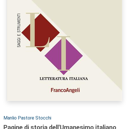
Autori:
Manlio Pastore Stocchi
Pagine di storia dell'Umanesimo italiano