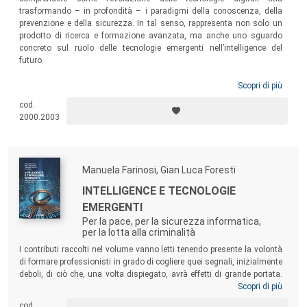
trasformando – in profondità – i paradigmi della conoscenza, della
prevenzione e della sicurezza. In tal senso, rappresenta non solo un
prodotto di ricerca e formazione avanzata, ma anche uno sguardo
concreto sul ruolo delle tecnologie emergenti nell’intelligence del
futuro.
Scopri di più
cod.
2000.2003
Manuela Farinosi, Gian Luca Foresti
INTELLIGENCE E TECNOLOGIE
EMERGENTI
Per la pace, per la sicurezza informatica,
per la lotta alla criminalità
I contributi raccolti nel volume vanno letti tenendo presente la volontà
di formare professionisti in grado di cogliere quei segnali, inizialmente
deboli, di ciò che, una volta dispiegato, avrà effetti di grande portata.
Tra i temi trattati: gli indicatori oggettivi sui quali si basano i moderni
Scopri di più
studi sulla pace; l’evoluzione legislativa in materia di intelligence;
cod.