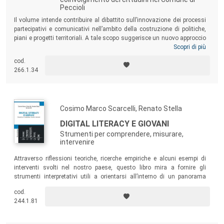
Peccioli
Il volume intende contribuire al dibattito sull’innovazione dei processi
partecipativi e comunicativi nell’ambito della costruzione di politiche,
piani e progetti territoriali. A tale scopo suggerisce un nuovo approccio
metodologico che mira a superare le principali criticità legate alle
Scopri di più
tecniche comunemente utilizzate per il coinvolgimento della
cod.
cittadinanza – mediante l’adozione di una combinazione di metodi
266.1.34
diversi quali interviste informative, focus group e analisi delle tracce
digitali –, come testimonia il lavoro svolto con i cittadini del Comune
di Peccioli (Pisa).
Cosimo Marco Scarcelli, Renato Stella
DIGITAL LITERACY E GIOVANI
Strumenti per comprendere, misurare,
intervenire
Attraverso riflessioni teoriche, ricerche empiriche e alcuni esempi di
interventi svolti nel nostro paese, questo libro mira a fornire gli
strumenti interpretativi utili a orientarsi all’interno di un panorama
complesso e articolato come quello della
Digital Literacy
.
cod.
244.1.81