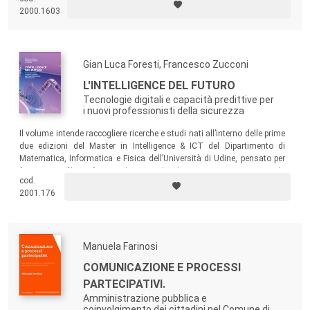
l’esplorazione delle caratteristiche, delle principali rotte, delle
2000.1603
problematiche di tipo giuridico, delle vulnerabilità di tipo accidentale e
di tipo intenzionale delle reti dei cavi in fibra ottica posti sui fondali
marini; gli strumenti tecnologici di contrasto alla criminalità…
Gian Luca Foresti, Francesco Zucconi
L'INTELLIGENCE DEL FUTURO
Tecnologie digitali e capacità predittive per
i nuovi professionisti della sicurezza
Il volume intende raccogliere ricerche e studi nati all’interno delle prime
due edizioni del Master in Intelligence & ICT del Dipartimento di
Matematica, Informatica e Fisica dell’Università di Udine, pensato per
formare profili professionali in grado di organizzare e gestire la
cod.
sicurezza a 360 gradi. Il libro presenta alcuni contributi rappresentativi
2001.176
di questo percorso disciplinare unico nel suo genere.
Manuela Farinosi
COMUNICAZIONE E PROCESSI
PARTECIPATIVI.
Amministrazione pubblica e
coinvolgimento dei cittadini nel Comune di