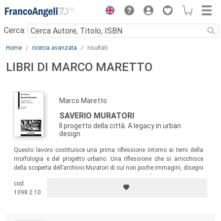
Menu
Cerca:
Main content
Home
ricerca avanzata
risultati
LIBRI DI MARCO MARETTO
Marco Maretto
SAVERIO MURATORI
Il progetto della città. A legacy in urban
design
Questo lavoro costituisce una prima riflessione intorno ai temi della
morfologia e del progetto urbano. Una riflessione che si arricchisce
della scoperta dell’archivio Muratori di cui non poche immagini, disegni
e progetti, originali e spesso inediti, entrano a far parte di questa
cod.
nuova edizione bilingue. Documenti che confermano il percorso critico
1098.2.10
intrapreso nel precedente volume ampliandone le prospettive di ricerca.