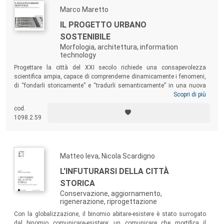
Marco Maretto
IL PROGETTO URBANO
SOSTENIBILE
Morfologia, architettura, information
technology
Progettare la città del XXI secolo richiede una consapevolezza
scientifica ampia, capace di comprenderne dinamicamente i fenomeni,
di “fondarli storicamente” e “tradurli semanticamente” in una nuova
forma. Gli strumenti della morfologia urbana, dell’architettura,
Scopri di più
dell’information technology costituiscono il bagaglio scientifico della
cod.
metodologia presentata in questo volume. Una metodologia in
1098.2.59
progress, che pone insieme l’urban design e la sostenibilità ambientale
in un unico processo creativo e di conoscenza, consapevoli che una
nuova epoca nella storia della città e della società si è ormai avviata.
Matteo Ieva, Nicola Scardigno
L'INFUTURARSI DELLA CITTÀ
STORICA
Conservazione, aggiornamento,
rigenerazione, riprogettazione
Con la globalizzazione, il binomio abitare-esistere è stato surrogato
dal binomio comunicare-esistere: un comunicare che mortifica il