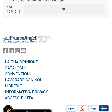
studi di geografia urbana in Gran Bretagna.
cod.
1098.2.13
Footer
LA TUA OPINIONE
CATALOGHI
CONVENZIONI
LAVORARE CON NOI
LIBRERIE
INFORMATIVA PRIVACY
ACCESSIBILITÁ