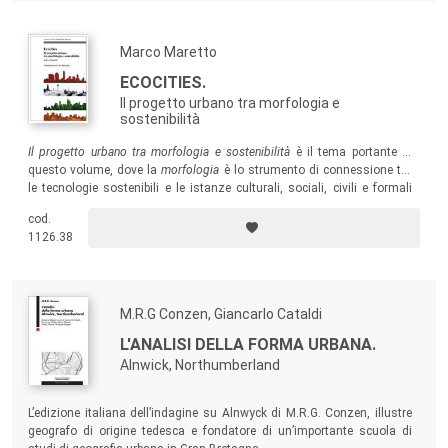
Marco Maretto
ECOCITIES.
Il progetto urbano tra morfologia e
sostenibilità
Il progetto urbano tra morfologia e sostenibilità
è il tema portante di
questo volume, dove la
morfologia
è lo strumento di connessione tra
le tecnologie sostenibili e le istanze culturali, sociali, civili e formali
della città. Un “ritorno al futuro” lontano dai fantasmi ideologici
cod.
passati e dove i processi naturali e quelli antropici possono ritrovare
1126.38
un rinnovato equilibrio.
M.R.G Conzen, Giancarlo Cataldi
L'ANALISI DELLA FORMA URBANA.
Alnwick, Northumberland
L’edizione italiana dell’indagine su Alnwyck di M.R.G. Conzen, illustre
geografo di origine tedesca e fondatore di un’importante scuola di