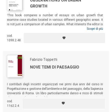
OBSERVATIONS ON URBAN
GROWTH
This book compares a number of essays on urban growth that
examine case studies located in various different geographic areas. It
is not just a comparison of urban samples. What interests the editor is
to compare interpretational models derived from experience that come
Scopri di più
under the umbrella of urban morphology, developed in different cultural
cod.
contexts that nevertheless share the conviction that the form of a city,
1098.2.48
even in its most seemingly chaotic incarnations, can be interpreted
rationally and contains the seeds of future change.
Fabrizio Toppetti
NOVE TEMI DI PAESAGGIO
I contributi degli incontri organizzati nei primi due anni del corso in
Progettazione e gestione dell’ambiente e del paesaggio, della Sapienza
Università di Roma. Un libro particolarmente denso e ricco di stimoli
che propone diverse chiavi di lettura.
cod.
1162.2.4