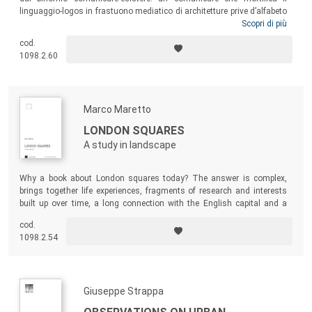
linguaggio-logos in frastuono mediatico di architetture prive d’alfabeto
disciplinare. Il volume offre alcune riflessioni critiche su tali concetti e,
Scopri di più
in particolare, sul tema dell’intervento nei tessuti storici, proponendo la
cod.
questione problematica della ricerca di un orizzonte critico in grado di
1098.2.60
cogliere una nuova prospettiva di interesse anche verso un fare etico,
quale ideale sfondo per una produzione di senso che il progetto deve
setacciare.
Marco Maretto
LONDON SQUARES
A study in landscape
Why a book about London squares today? The answer is complex,
brings together life experiences, fragments of research and interests
built up over time, a long connection with the English capital and a
research path around the themes of the city, its “tissues”, its public
cod.
spaces and its architecture started for almost twenty years. A journey
1098.2.54
that finds a great moment of synthesis in this incredible fragment of
urban landscape.
Giuseppe Strappa