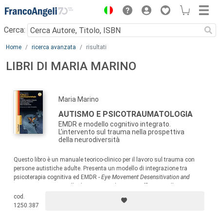
Menu
Cerca:
Main content
Home
ricerca avanzata
risultati
LIBRI DI MARIA MARINO
Maria Marino
AUTISMO E PSICOTRAUMATOLOGIA
EMDR e modello cognitivo integrato.
L’intervento sul trauma nella prospettiva
della neurodiversità
Questo libro è un manuale teorico-clinico per il lavoro sul trauma con
persone autistiche adulte. Presenta un modello di integrazione tra
psicoterapia cognitiva ed EMDR -
Eye Movement Desensitivation and
Reprocessing
, protocollo di intervento di provata efficacia sulle
condizioni trauma-correlate.
cod.
1250.387