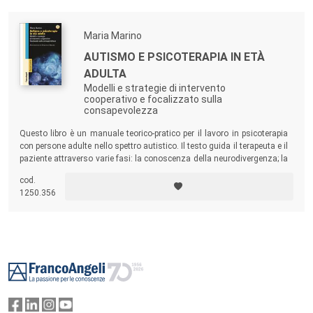
Maria Marino
AUTISMO E PSICOTERAPIA IN ETÀ
ADULTA
Modelli e strategie di intervento
cooperativo e focalizzato sulla
consapevolezza
Questo libro è un manuale teorico-pratico per il lavoro in psicoterapia
con persone adulte nello spettro autistico. Il testo guida il terapeuta e il
paziente attraverso varie fasi: la conoscenza della neurodivergenza; la
possibilità di individuare le proprie caratteristiche all’interno dello
cod.
spettro; la costruzione di uno schema del proprio funzionamento
1250.356
mentale; la formulazione e l’utilizzo di strategie di auto-regolazione e
monitoraggio.
Footer