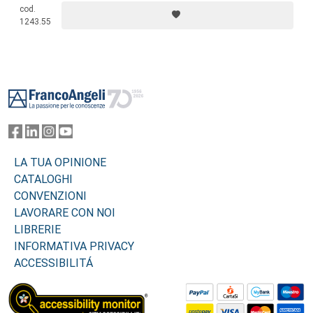
cod.
comunicazione verbale e non verbale, al fine di rilevare l’efficacia
1243.55
comunicativa valutata da telespettatori/elettori.
Footer
LA TUA OPINIONE
CATALOGHI
CONVENZIONI
LAVORARE CON NOI
LIBRERIE
INFORMATIVA PRIVACY
ACCESSIBILITÁ