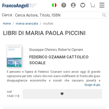
Menu
Cerca:
Main content
Home
ricerca avanzata
risultati
LIBRI DI MARIA PAOLA PICCINI
Giuseppe Chinnici, Roberto Cipriani
FEDERICO OZANAM CATTOLICO
SOCIALE
Il pensiero e l’opera di Federico Ozanam sono ancor oggi di grande
ispirazione per tutti coloro che non siano indifferenti di fronte alle gravi
diseguaglianze economiche e sociali che causano povertà e
sofferenza. La figura di Ozanam continua a essere un punto di
Scopri di più
riferimento storico per l’azione volontaria a favore dei poveri, a partire
cod.
da un’evidente matrice d’ispirazione cristiana in generale e cattolica in
1043.118
particolare, tanto da permettere di collocare il suo pensiero pienamente
nell’ambito del cattolicesimo sociale.