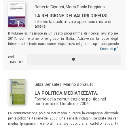
Roberto Cipriani, Maria Paola Faggiano
LA RELIGIONE DEI VALORI DIFFUSI
Intervista qualitativa e approccio misto di
analisi
Il volume si inserisce in un vasto programma di ricerca, avviato nel
2017, sul fenomeno religioso in Italia. Attraverso la voce degli
intervistati, il testo narra come l’esperienza religiosa e spirituale prende
forma nella vita quotidiana e si declina in una pluralità di espressioni,
Scopri di più
investendo dimensioni come la famiglia, il lavoro, il tempo libero,
cod.
l’intero sistema delle relazioni sociali. Un tratto peculiare emergente è
1043.107
lo stretto nesso tra valori e religiosità: la
religione dei valori diffusi
.
Gilda Sensales, Marino Bonaiuto
LA POLITICA MEDIATIZZATA.
Forme della comunicazione politica nel
confronto elettorale del 2006
La comunicazione politica nei media durante la campagna elettorale
per le politiche italiane del 2006: una serie di indagini, centrate sui vari
media (programmi elettorali, stampa quotidiana, cartellonistica, tv,
internet), che analizzano il lessico, i contenuti, l’interazione fra