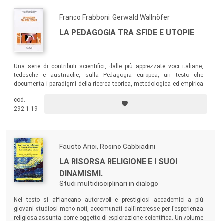
Franco Frabboni, Gerwald Wallnöfer
LA PEDAGOGIA TRA SFIDE E UTOPIE
Una serie di contributi scientifici, dalle più apprezzate voci italiane,
tedesche e austriache, sulla Pedagogia europea, un testo che
documenta i paradigmi della ricerca teorica, metodologica ed empirica
più in voga nelle sedi accademiche del vecchio continente. Al centro
cod.
dell’attenzione sono le categorie dell’educazione: le sue finalità
292.1.19
esistenziali, i suoi linguaggi, le sue chiavi interpretative, le sue
metodologie della ricerca.
Fausto Arici, Rosino Gabbiadini
LA RISORSA RELIGIONE E I SUOI
DINAMISMI.
Studi multidisciplinari in dialogo
Nel testo si affiancano autorevoli e prestigiosi accademici a più
giovani studiosi meno noti, accomunati dall’interesse per l’esperienza
religiosa assunta come oggetto di esplorazione scientifica. Un volume