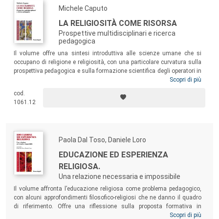
Michele Caputo
LA RELIGIOSITÀ COME RISORSA
Prospettive multidisciplinari e ricerca
pedagogica
Il volume offre una sintesi introduttiva alle scienze umane che si
occupano di religione e religiosità, con una particolare curvatura sulla
prospettiva pedagogica e sulla formazione scientifica degli operatori in
campo religioso: insegnanti, educatori, catechisti, ma anche presbiteri.
Scopri di più
I saggi raccolti nel libro, tutti di notevole livello scientifico e filosofico,
cod.
sottolineano come gli effetti educativi della religiosità non siano
1061.12
importanti solo sul piano individuale, ma intervengano sull’intero
spettro della vita sociale e politica, toccando le stesse basi della
formazione alla cittadinanza in una società pluralista.
Paola Dal Toso, Daniele Loro
EDUCAZIONE ED ESPERIENZA
RELIGIOSA.
Una relazione necessaria e impossibile
Il volume affronta l’educazione religiosa come problema pedagogico,
con alcuni approfondimenti filosofico-religiosi che ne danno il quadro
di riferimento. Offre una riflessione sulla proposta formativa in
relazione alle diverse stagioni della vita, ai passaggi di vita e ai
Scopri di più