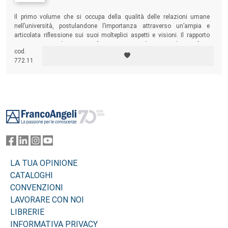
Il primo volume che si occupa della qualità delle relazioni umane
nell’università, postulandone l’importanza attraverso un’ampia e
articolata riflessione sui suoi molteplici aspetti e visioni. Il rapporto
intergenerazionale tra professore e studente risulta, infatti,
cod.
particolarmente significativo nella misura in cui l’università coltiva,
772.11
oltre che il futuro professionale dei suoi studenti, anche l’uomo in
quanto persona.
Footer
LA TUA OPINIONE
CATALOGHI
CONVENZIONI
LAVORARE CON NOI
LIBRERIE
INFORMATIVA PRIVACY