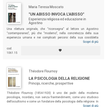
Maria Teresa Moscato
"UN ABISSO INVOCA L'ABISSO"
Esperienza religiosa ed educazione in
Agostino
Una rilettura originale, che “riconsegna” al lettore un Agostino
“contemporaneo”, più che “moderno”, nella concretezza della sua
esperienza umana e nei complicati percorsi della sua cosiddetta
“conversione”. L’Autrice conduce il lettore a “leggersi” con gli stessi
Scopri di più
occhi di Agostino, con la sua lucida capacità di introspezione che
cod.
precorre le intuizioni della psicanalisi. Possiamo così specchiarci
1061.15
nell’autenticità della confessione con cui Agostino si affianca a
ciascuno di noi, nello stesso momento in cui parla con Dio.
Théodore Flournoy
LA PSICOLOGIA DELLA RELIGIONE
Principi, ricerche, prospettive
Théodore Flournoy (1854-1920) è uno dei padri della moderna
psicologia, ricordato, non senza fraintendimenti, come uno studioso
dell’occultismo e come un fondatore della psicologia della religione. In
realtà fu anche tra i primi in Europa ad aprire un laboratorio di
Scopri di più