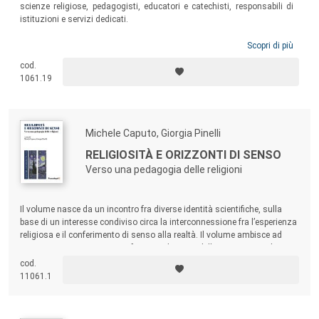
scienze religiose, pedagogisti, educatori e catechisti, responsabili di
istituzioni e servizi dedicati.
Scopri di più
cod.
1061.19
Michele Caputo, Giorgia Pinelli
RELIGIOSITÀ E ORIZZONTI DI SENSO
Verso una pedagogia delle religioni
Il volume nasce da un incontro fra diverse identità scientifiche, sulla
base di un interesse condiviso circa la interconnessione fra l’esperienza
religiosa e il conferimento di senso alla realtà. Il volume ambisce ad
aprire nuovi percorsi per una futura pedagogia della esperienza religiosa,
con una progettazione multi-prospettica e multiculturale.
cod.
11061.1