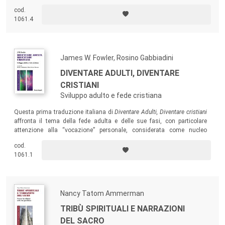
cambiamenti interiori. Nella prospettiva del dialogo interculturale nel
cod.
quale l’esperienza religiosa oggi può essere un problema o una
1061.4
risorsa, il libro prende in esame poi l’educazione e l’esperienza
religiosa nelle tradizioni buddista, ebraica e sufi.
James W. Fowler, Rosino Gabbiadini
DIVENTARE ADULTI, DIVENTARE
CRISTIANI
Sviluppo adulto e fede cristiana
Questa prima traduzione italiana di
Diventare Adulti, Diventare cristiani
affronta il tema della fede adulta e delle sue fasi, con particolare
attenzione alla “vocazione” personale, considerata come nucleo
identitario del Sé. La scrittura piana e colloquiale mira a far riflettere
cod.
persone e comunità che desiderano comprendere, sollecitare e
1061.1
sostenere le vocazioni concrete, proprie e altrui.
Nancy Tatom Ammerman
TRIBÙ SPIRITUALI E NARRAZIONI
DEL SACRO