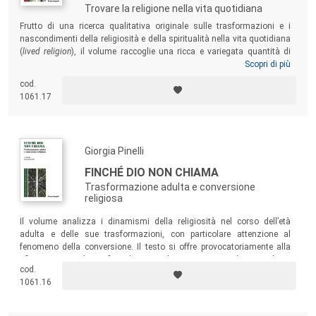
Trovare la religione nella vita quotidiana
Frutto di una ricerca qualitativa originale sulle trasformazioni e i
nascondimenti della religiosità e della spiritualità nella vita quotidiana
(
lived religion
), il volume raccoglie una ricca e variegata quantità di
narrazioni – prodotte da soggetti adulti, appartenenti a diverse
Scopri di più
confessioni religiose – attraverso interviste in profondità, diari e
cod.
fotografie. Un testo di risonanza internazionale, che illumina da
1061.17
prospettive diverse il fenomeno religioso nella sua
permanenza/latenza/trasformazione: il libro si raccomanda
all’attenzione di docenti e studenti di Scienze religiose, insegnanti di
religione, educatori e catechisti, studiosi e ricercatori accademici.
Giorgia Pinelli
FINCHÉ DIO NON CHIAMA
Trasformazione adulta e conversione
religiosa
Il volume analizza i dinamismi della religiosità nel corso dell’età
adulta e delle sue trasformazioni, con particolare attenzione al
fenomeno della conversione. Il testo si offre provocatoriamente alla
riflessione autobiografica dei suoi lettori, in particolare studenti,
cod.
insegnanti ed educatori, formatori, insegnanti di religione, studiosi di
1061.16
scienze religiose.