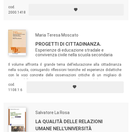
per insegnanti, educatori, catechisti, sacerdoti, studiosi di scienze
cod.
umane, utile soprattutto per le prospettive di lavoro che apre, in tema di
2000.1418
educazione religiosa dentro i nostri nuovi orizzonti sempre più
multiculturali e multi-religiosi.
Maria Teresa Moscato
PROGETTI DI CITTADINANZA.
Esperienze di educazione stradale e
convivenza civile nella scuola secondaria
Il volume affronta il grande tema dell’educazione alla cittadinanza
nella scuola, coniugando riflessioni teoriche ed esperienze didattiche
con le voci concrete delle osservazioni critiche di un migliaio di
studenti della secondaria superiore, interpellati circa le loro esperienze
cod.
didattiche e le loro aspettative.
1108.1.6
Salvatore La Rosa
LA QUALITÀ DELLE RELAZIONI
UMANE NELL'UNIVERSITÀ