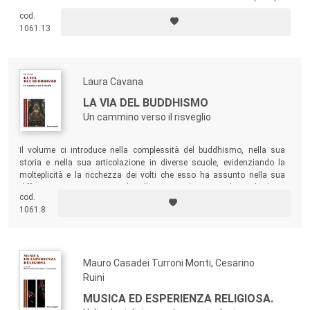
psicofisiologia sperimentale e protagonista di quel movimento verso la
cod.
psicologia psicodinamica che ha trovato espressione nella
1061.13
psicoanalisi. Mario Aletti introduce la complessa figura di Flournoy nel
contesto della nascita della psicologia e sottolinea la fecondità del
riconoscimento della religione come oggetto adeguato dell’indagine
psicologica.
Laura Cavana
LA VIA DEL BUDDHISMO
Un cammino verso il risveglio
Il volume ci introduce nella complessità del buddhismo, nella sua
storia e nella sua articolazione in diverse scuole, evidenziando la
molteplicità e la ricchezza dei volti che esso ha assunto nella sua
diffusione in Oriente. Completa l’opera una breve antologia di alcuni
cod.
testi fondamentali della tradizione buddhista, che il lettore italiano
1061.8
potrà trovare utili per un approccio iniziale alla sua ricchezza spirituale.
Mauro Casadei Turroni Monti, Cesarino
Ruini
MUSICA ED ESPERIENZA RELIGIOSA.