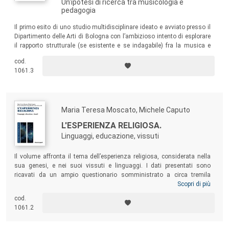
Un'ipotesi di ricerca tra musicologia e
pedagogia
Il primo esito di uno studio multidisciplinare ideato e avviato presso il
Dipartimento delle Arti di Bologna con l’ambizioso intento di esplorare
il rapporto strutturale (se esistente e se indagabile) fra la musica e
l’esperienza religiosa.
cod.
1061.3
Maria Teresa Moscato, Michele Caputo
L'ESPERIENZA RELIGIOSA.
Linguaggi, educazione, vissuti
Il volume affronta il tema dell’esperienza religiosa, considerata nella
sua genesi, e nei suoi vissuti e linguaggi. I dati presentati sono
ricavati da un ampio questionario somministrato a circa tremila
persone su territorio nazionale. Senza pretesa di una rigorosa
Scopri di più
rappresentatività, la ricerca offre una straordinaria ricchezza di spunti
cod.
per nuovi percorsi di indagine, come per molte riflessioni sulle prassi
1061.2
educative, soprattutto nel momento attuale, in cui la società diventa
sempre più multi-religiosa (e non soltanto laica).