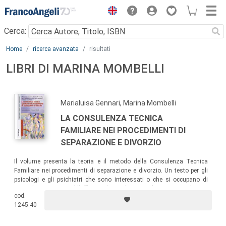
Menu
Cerca:
Main content
Home
ricerca avanzata
risultati
LIBRI DI MARINA MOMBELLI
Marialuisa Gennari, Marina Mombelli
LA CONSULENZA TECNICA
FAMILIARE NEI PROCEDIMENTI DI
SEPARAZIONE E DIVORZIO
Il volume presenta la teoria e il metodo della Consulenza Tecnica
Familiare nei procedimenti di separazione e divorzio. Un testo per gli
psicologi e gli psichiatri che sono interessati o che si occupano di
Consulenza Tecnica (d’Ufficio o di Parte), ma anche per tutti i clinici e
cod.
gli operatori sociali e giuridici che incontrano genitori e famiglie che
1245.40
stanno affrontando con difficoltà la separazione e il divorzio.