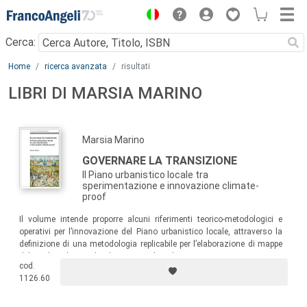
Menu
Cerca:
Main content
Home
ricerca avanzata
risultati
LIBRI DI MARSIA MARINO
Marsia Marino
GOVERNARE LA TRANSIZIONE
Il Piano urbanistico locale tra
sperimentazione e innovazione climate-
proof
Il volume intende proporre alcuni riferimenti teorico-metodologici e
operativi per l’innovazione del Piano urbanistico locale, attraverso la
definizione di una metodologia replicabile per l’elaborazione di mappe
del rischio da
sea level rise
a scala urbana per orizzonti temporali
cod.
(2030, 2050, 2100), sulla base di dati forniti dal Laboratorio di
1126.60
Modellistica Climatica ed Impatti dell’ENEA.