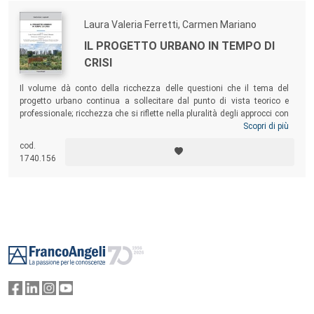
Laura Valeria Ferretti, Carmen Mariano
IL PROGETTO URBANO IN TEMPO DI
CRISI
Il volume dà conto della ricchezza delle questioni che il tema del
progetto urbano continua a sollecitare dal punto di vista teorico e
professionale; ricchezza che si riflette nella pluralità degli approcci con
cui viene affrontato l’argomento dell’innovazione e della
Scopri di più
sperimentazione anche in relazione alla crisi economica. Gli scritti qui
cod.
raccolti offrono riflessioni sia di carattere teorico che sperimentale,
1740.156
attraverso il racconto critico dei risultati di alcune importanti
esperienze italiane e internazionali, utili per individuare riferimenti
teorico-metodologici e operativi e nuovi approcci alla procedura del
progetto urbano.
Footer