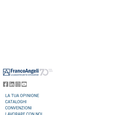
Footer
LA TUA OPINIONE
CATALOGHI
CONVENZIONI
LAVORARE CON NOI