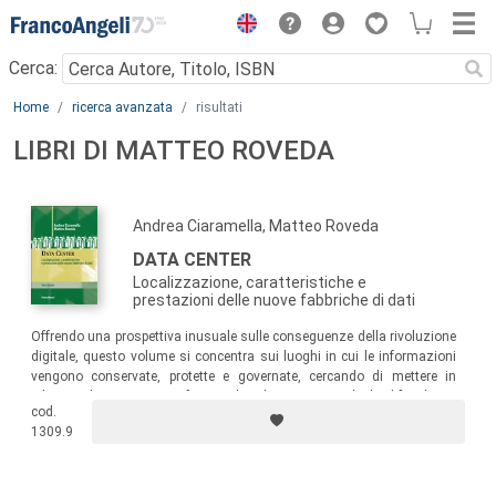
Menu
Cerca:
Main content
Home
ricerca avanzata
risultati
LIBRI DI MATTEO ROVEDA
Andrea Ciaramella, Matteo Roveda
DATA CENTER
Localizzazione, caratteristiche e
prestazioni delle nuove fabbriche di dati
Offrendo una prospettiva inusuale sulle conseguenze della rivoluzione
digitale, questo volume si concentra sui luoghi in cui le informazioni
vengono conservate, protette e governate, cercando di mettere in
relazione le prestazioni informatiche e le prestazioni degli edifici che ne
cod.
garantiscono la funzionalità. Un testo utile per gli operatori e i
1309.9
progettisti.