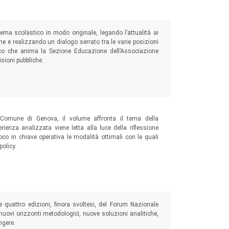
tema scolastico in modo originale, legando l’attualità ai
ne e realizzando un dialogo serrato tra le varie posizioni
pirico che anima la Sezione Educazione dell’Associazione
isioni pubbliche.
 Comune di Genova, il volume affronta il tema della
erienza analizzata viene letta alla luce della riflessione
co in chiave operativa le modalità ottimali con le quali
policy.
lle quattro edizioni, finora svoltesi, del Forum Nazionale
nuovi orizzonti metodologici, nuove soluzioni analitiche,
ngere.