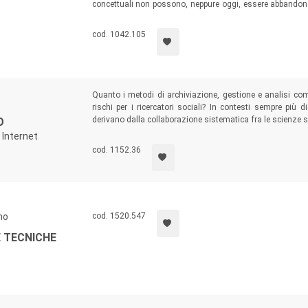
concettuali non possono, neppure oggi, essere abbandona
suo genere nel contesto italiano, propone un assagg
riflessione sociologica.
cod. 1042.105
Quanto i metodi di archiviazione, gestione e analisi com
rischi per i ricercatori sociali? In contesti sempre più d
derivano dalla collaborazione sistematica fra le scienze s
O
questi e altri problemi teorico-metodologici al fine di su
i Internet
svolta su ambienti di comunicazione online.
cod. 1152.36
no
cod. 1520.547
E TECNICHE