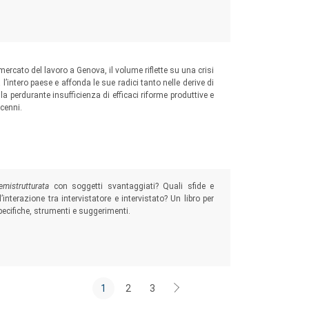
mercato del lavoro a Genova, il volume riflette su una crisi
intero paese e affonda le sue radici tanto nelle derive di
 perdurante insufficienza di efficaci riforme produttive e
ecenni.
emistrutturata
con soggetti svantaggiati? Quali sfide e
nterazione tra intervistatore e intervistato? Un libro per
specifiche, strumenti e suggerimenti.
1
2
3