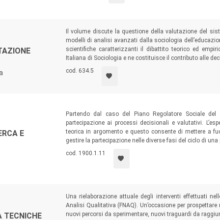
Il volume discute la questione della valutazione del sis
modelli di analisi avanzati dalla sociologia dell’educazio
scientifiche caratterizzanti il dibattito teorico ed em
TAZIONE
Italiana di Sociologia e ne costituisce il contributo alle dec
cod. 634.5
a
Partendo dal caso del Piano Regolatore Sociale del
partecipazione ai processi decisionali e valutativi. L’esp
teorica in argomento e questo consente di mettere a fuo
ERCA E
gestire la partecipazione nelle diverse fasi del ciclo di una 
cod. 1900.1.11
Una rielaborazione attuale degli interventi effettuati ne
Analisi Qualitativa (FNAQ). Un’occasione per prospettare 
nuovi percorsi da sperimentare, nuovi traguardi da raggiu
A TECNICHE