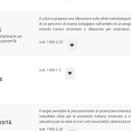
Il volume propone una riflessione sulle sfide metodologiche
di un percorso di ricerca sviluppato nell’ambito di un prog
intende fornire strumenti e riflessioni per ricercatori
E
monitoraggio e valutazione di interventi e per coloro che si
utativa in un
a povertà
cod. 1900.2.23
cod. 1900.1.3
E
Il target sensibile di persone titolari di protezione intern
ineludibile sfida per le università italiane chiamate a r
educative per la reale (e non solo enunciata) valorizzazion
RSITÀ
cod. 1900.2.20