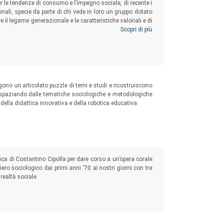
r le tendenze di consumo e l’impegno sociale, di recente i
nali, specie da parte di chi vede in loro un gruppo dotato
 il legame generazionale e le caratteristiche valoriali e di
oni socioeconomiche, gli stili di vita, di consumo e
Scopri di più
tro le rappresentazioni generate dai processi narrativi e di
ngono un articolato puzzle di temi e studi e ricostruiscono
, spaziando dalle tematiche sociologiche e metodologiche
e della didattica innovativa e della robotica educativa.
ica di Costantino Cipolla per dare corso a un’opera corale
siero sociologico dai primi anni ’70 ai nostri giorni con tre
realtà sociale.