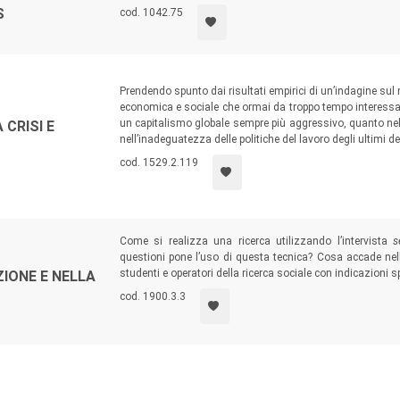
S
cod. 1042.75
Prendendo spunto dai risultati empirici di un’indagine sul 
economica e sociale che ormai da troppo tempo interessa l’
un capitalismo globale sempre più aggressivo, quanto nella
 CRISI E
nell’inadeguatezza delle politiche del lavoro degli ultimi d
cod. 1529.2.119
Come si realizza una ricerca utilizzando l’intervista
s
questioni pone l’uso di questa tecnica? Cosa accade nell’i
studenti e operatori della ricerca sociale con indicazioni 
ZIONE E NELLA
cod. 1900.3.3