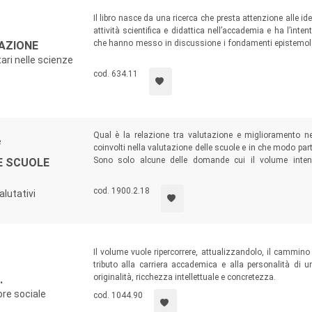
Il libro nasce da una ricerca che presta attenzione alle id
attività scientifica e didattica nell’accademia e ha l’int
che hanno messo in discussione i fondamenti epistemologi
AZIONE
valutazione
tout court
, dunque, bensì un volume sulle cons
tari nelle scienze
nel settore delle scienze sociali.
cod. 634.11
Qual è la relazione tra valutazione e miglioramento n
e
coinvolti nella valutazione delle scuole e in che modo pa
Sono solo alcune delle domande cui il volume intend
E SCUOLE
oltrepassando gli aspetti di carattere attuativo, offra al
valutazione delle scuole.
cod. 1900.2.18
alutativi
Il volume vuole ripercorrere, attualizzandolo, il cammino
tributo alla carriera accademica e alla personalità di 
originalità, ricchezza intellettuale e concretezza.
.
tore sociale
cod. 1044.90