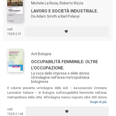
Michele La Rosa, Roberto Rizza
LAVORO E SOCIETÀ INDUSTRIALE.
Da Adam Smith a Karl Polanyi
cod.
1529.2.31
Acli Bologna
OCCUPABILITÀ FEMMINILE: OLTRE
L'OCCUPAZIONE.
La voce delle imprese e delle donne.
Un'indagine nell'area metropolitana
bolognese
Il volume presenta un’indagine delle Acli – Associazioni Cristiane
Lavoratori Italiane – di Bologna sull’occupabilità femminile nell’area
metropolitana della città. All’indagine hanno risposto oltre 300 donne
– occupate, disoccupate, inoccupate – e un centinaio di aziende e
Scopri di più
cooperative del territorio. L’analisi delle risposte ottenute costituisce il
cod.
punto di partenza teorico per individuare nuovi e più efficaci servizi, che
1529.2.143