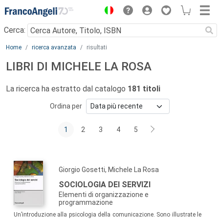
Menu
Cerca:
Main content
Home
ricerca avanzata
risultati
LIBRI DI MICHELE LA ROSA
La ricerca ha estratto dal catalogo
181 titoli
Ordina per
1
2
3
4
5
Giorgio Gosetti, Michele La Rosa
SOCIOLOGIA DEI SERVIZI
Elementi di organizzazione e
programmazione
Un’introduzione alla psicologia della comunicazione. Sono illustrate le