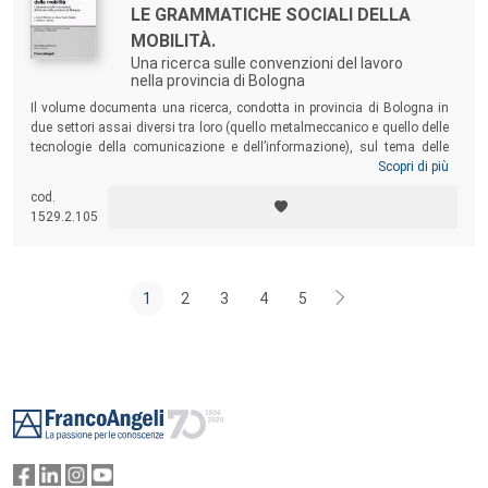
LE GRAMMATICHE SOCIALI DELLA
MOBILITÀ.
Una ricerca sulle convenzioni del lavoro
nella provincia di Bologna
Il volume documenta una ricerca, condotta in provincia di Bologna in
due settori assai diversi tra loro (quello metalmeccanico e quello delle
tecnologie della comunicazione e dell’informazione), sul tema delle
scelte di mobilità nel lavoro e dei criteri che le orientano. L’indagine sui
Scopri di più
regimi di giustificazione attraverso cui prendono forma le scelte sulle
cod.
decisioni di mobilità consente di mettere a fuoco modalità di
1529.2.105
coordinamento degli attori in gioco, per comprendere il modo in cui le
organizzazioni lavorative funzionano.
1
2
3
4
5
Footer