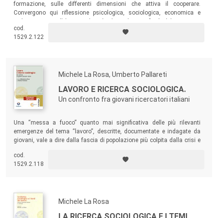
formazione, sulle differenti dimensioni che attiva il cooperare.
Convergono qui riflessione psicologica, sociologica, economica e
pedagogica con l’obiettivo di individuare le specificità del cooperare
cod.
come impresa, come valorizzazione del lavoratore in quanto persona
1529.2.122
e del contesto in quanto ambito di impatto dell’azione economica.
Michele La Rosa, Umberto Pallareti
LAVORO E RICERCA SOCIOLOGICA.
Un confronto fra giovani ricercatori italiani
Una “messa a fuoco” quanto mai significativa delle più rilevanti
emergenze del tema “lavoro”, descritte, documentate e indagate da
giovani, vale a dire dalla fascia di popolazione più colpita dalla crisi e
che sta dunque vivendo sulla propria pelle le più drammatiche
cod.
conseguenze della stessa.
1529.2.118
Michele La Rosa
LA RICERCA SOCIOLOGICA E I TEMI