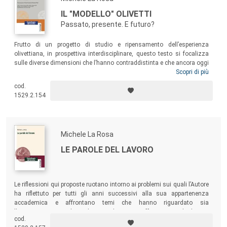
IL "MODELLO" OLIVETTI
Passato, presente. E futuro?
Frutto di un progetto di studio e ripensamento dell’esperienza
olivettiana, in prospettiva interdisciplinare, questo testo si focalizza
sulle diverse dimensioni che l’hanno contraddistinta e che ancora oggi
possiamo ritrovare in non poche imprese. In una fase storica come
Scopri di più
quella attuale, approfondire l’esperienza olivettiana, con un’attenzione
cod.
alla “dimensione” comunitaria, ci aiuta a individuare strade nuove di
1529.2.154
sviluppo socio-economico e, in particolare, modalità con le quali
intendere diversamente l’economia e il lavoro.
Michele La Rosa
LE PAROLE DEL LAVORO
Le riflessioni qui proposte ruotano intorno ai problemi sui quali l’Autore
ha riflettuto per tutti gli anni successivi alla sua appartenenza
accademica e affrontano temi che hanno riguardato sia
l’insegnamento, sia le analisi teoriche via via affrontate, sia le diverse
cod.
e numerose ricerche nazionali e internazionali che l’Autore ha diretto o