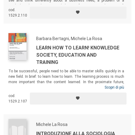
see and think differently about a business need, a problem or a
market’s niche, we have a good chance of coming up with an out-of-
cod.
the-box approach – one that’s original, unique and competitive. So we
1529.2.110
need some cross-cultural intelligence.
Barbara Bertagni, Michele La Rosa
LEARN HOW TO LEARN! KNOWLEDGE
SOCIETY, EDUCATION AND
TRAINING
To be successful, people need to be able to master skills quickly in a
new field. In brief: to learn how to learn. The learning process is much
more important than the content learned. In the proximate future,
managerial work will be characterized by human and intellectual
Scopri di più
resources development: organizational knowledge creation,
cod.
competences and abilities management and development in order to
1529.2.107
spread them inside/outside organizations and transform them into
products, services and operative systems.
Michele La Rosa
INTRODUZIONE ALLA SOCIOLOGIA