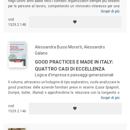
negli ultimi anni abbia reso i contesti organizzativi sempre più sfidanti
per le persone al lavoro, comportando un rinnovato interesse per una
riflessione sui temi dell’etica, dei valori e dei principi. Il libro intende
Scopri di più
esplorare questo universo del cambiamento nel lavoro e nelle
cod.
organizzazioni alla luce di un concetto guida com’è quello dell’etica,
1529.2.148
insieme di valori strettamente legati alla cultura del lavoro e
dell’organizzazione, che consente di vivere la complessità senza
annullarla.
Alessandra Bussi Moratti, Alessandro
Galano
GOOD PRACTICES E MADE IN ITALY:
QUATTRO CASI DI ECCELLENZA
Logica d’impresa e passaggi generazionali
Il volume, attraverso un’indagine di tipo esplorativo, vuole analizzare le
good practices
delle aziende familiari prese in esame (
Luisa Spagnoli
,
Dompé
,
Sutter
,
Illumia
) e approfondirne la relazione con la longevità e
con la capacità intrinseca di sapersi espandere in varie parti del mondo
Scopri di più
fino ad arrivare a essere delle multinazionali. Il libro vuole inoltre
cod.
evidenziare i punti di contatto tra le aziende di famiglia (medio-grandi)
1529.2.146
e le
Startup
.