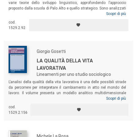
varie teorie dello sviluppo linguistico, approfondendo l’approccio
proposto dalla scuola di Palo Alto e quello strategico. Sono analizzati
alcuni ambiti applicativi, quali la comunicazione scritta nel bambino e
Scopri di più
la Lingua Italiana dei Segni (LIS). Sono esposte diverse modalità
cod.
comunicative, quali la comunicazione non-verbale e quella persuasiva,
1529.2.92
in particolare nella sua applicazione nella comunicazione commerciale
e in quella politica. Dopo uno sguardo “macrosociale” sul complesso
rapporto tra comunicazione e informazione, il volume si chiude con un
quadro della comunicazione prosociale nel settore non profit, con
Giorgio Gosetti
particolare riferimento alla Pubblicità Progresso di stampo nazionale e
all’Advertising Council di tipo statunitense.
LA QUALITÀ DELLA VITA
LAVORATIVA
Lineamenti per uno studio sociologico
L’analisi della qualità della vita lavorativa è una delle possibili strade
da percorrere per interpretare il cambiamento in atto nel mondo del
lavoro. Il volume presenta un modello analitico multidimensionale
adattabile allo studio sociologico delle diverse forme di lavoro che
Scopri di più
stanno caratterizzando la società dei lavori. Una società ormai da
cod.
tempo contraddistinta dall’elevata eterogeneità di condizioni
1529.2.156
lavorative, che necessitano di un attento approfondimento anche per
individuare possibili traiettorie di azione.
Michele La Rosa