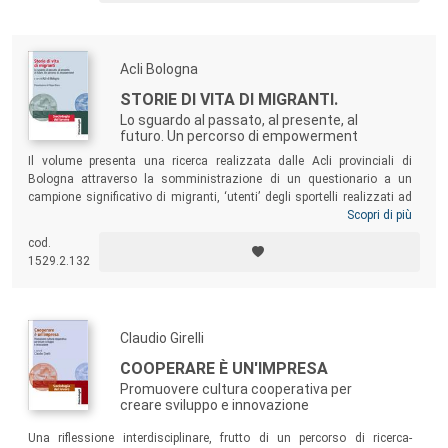
possano sostenere e guidare le donne nella ricerca efficace del lavoro.
Acli Bologna
STORIE DI VITA DI MIGRANTI.
Lo sguardo al passato, al presente, al
futuro. Un percorso di empowerment
Il volume presenta una ricerca realizzata dalle Acli provinciali di
Bologna attraverso la somministrazione di un questionario a un
campione significativo di migranti, ‘utenti’ degli sportelli realizzati ad
hoc. Il testo narra le storie di vita dei migranti stessi per approfondire
Scopri di più
la condizione dei soggetti che l’indagine ha poi cercato di ricondurre a
cod.
‘modelli idealtipici’ cui fare riferimento, sempre nell’azione concreta e
1529.2.132
quotidiana cui le Acli vogliono rispondere in modo efficace dal punto di
vista sociale, economico e culturale.
Claudio Girelli
COOPERARE È UN'IMPRESA
Promuovere cultura cooperativa per
creare sviluppo e innovazione
Una riflessione interdisciplinare, frutto di un percorso di ricerca-