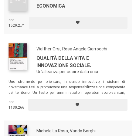
ECONOMICA
cod.
1529.2.71
Walther Orsi, Rosa Angela Ciarrocchi
QUALITÀ DELLA VITA E
INNOVAZIONE SOCIALE.
Un'alleanza per uscire dalla crisi
Uno strumento per orientare, in senso innovativo, i sistemi di
governance tesi a promuovere una responsabilizzazione competente
del territorio. Un testo per amministratori, operatori socio-sanitari,
responsabili di organizzazioni profit, non profit e volontari per
cod.
promuovere un’alleanza per l’innovazione e la qualità della vita.
1130.266
Michele La Rosa, Vando Borghi