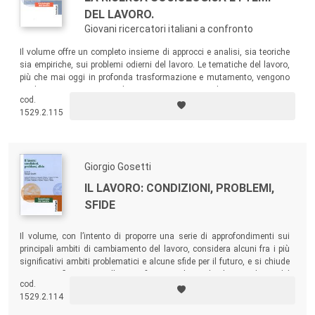
DEL LAVORO.
Giovani ricercatori italiani a confronto
Il volume offre un completo insieme di approcci e analisi, sia teoriche
sia empiriche, sui problemi odierni del lavoro. Le tematiche del lavoro,
più che mai oggi in profonda trasformazione e mutamento, vengono
analizzate e interpretate da giovani ricercatori italiani, universitari e
cod.
non, di scienze sociali e in specifico di orientamento socio-lavorista.
1529.2.115
Giorgio Gosetti
IL LAVORO: CONDIZIONI, PROBLEMI,
SFIDE
Il volume, con l’intento di proporre una serie di approfondimenti sui
principali ambiti di cambiamento del lavoro, considera alcuni fra i più
significativi ambiti problematici e alcune sfide per il futuro, e si chiude
con una riflessione sullo specifico contributo che la sociologia del
cod.
lavoro può dare, così come ha fatto finora, all’analisi del mondo del
1529.2.114
lavoro.