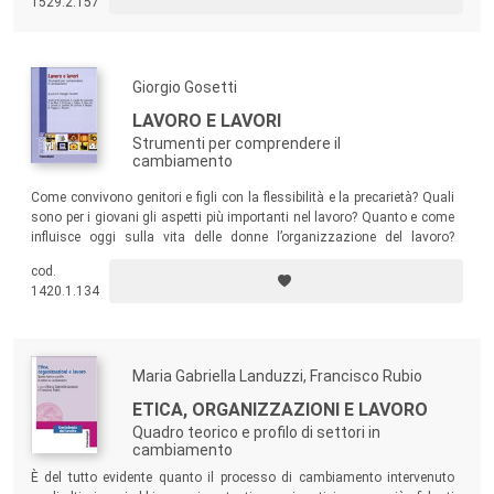
1529.2.157
alle quali ha lavorato o semplicemente collaborato.
Giorgio Gosetti
LAVORO E LAVORI
Strumenti per comprendere il
cambiamento
Come convivono genitori e figli con la flessibilità e la precarietà? Quali
sono per i giovani gli aspetti più importanti nel lavoro? Quanto e come
influisce oggi sulla vita delle donne l’organizzazione del lavoro?
Attraverso le voci di alcuni dei più importanti studiosi in materia, il
cod.
volume chiarisce le più significative dimensioni che caratterizzano
1420.1.134
oggi il lavoro.
Maria Gabriella Landuzzi, Francisco Rubio
ETICA, ORGANIZZAZIONI E LAVORO
Quadro teorico e profilo di settori in
cambiamento
È del tutto evidente quanto il processo di cambiamento intervenuto