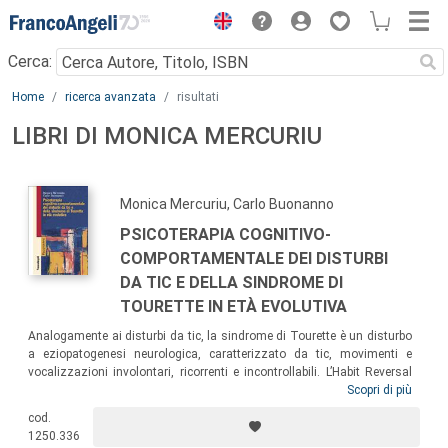
Menu
Cerca:
Main content
Home
ricerca avanzata
risultati
LIBRI DI MONICA MERCURIU
Monica Mercuriu, Carlo Buonanno
PSICOTERAPIA COGNITIVO-
COMPORTAMENTALE DEI DISTURBI
DA TIC E DELLA SINDROME DI
TOURETTE IN ETÀ EVOLUTIVA
Analogamente ai disturbi da tic, la sindrome di Tourette è un disturbo
a eziopatogenesi neurologica, caratterizzato da tic, movimenti e
vocalizzazioni involontari, ricorrenti e incontrollabili. L’Habit Reversal
Training (HRT) e l’esposizione e prevenzione della risposta (EPR) sono
Scopri di più
le tecniche elettive suggerite dalle linee guida internazionali per il
cod.
trattamento dei tic. Gli autori propongono un modello di intervento che
1250.336
le integra con tecniche di ultima generazione, descrivendo nel dettaglio