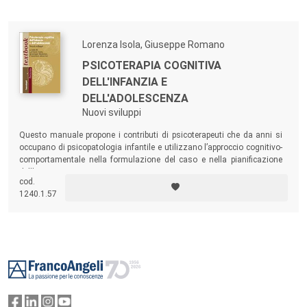
le procedure per affrontare e ridurre sia i tic, sia la sintomatologia
legata alle condizioni neuropsichiatriche in comorbilità.
Lorenza Isola, Giuseppe Romano
PSICOTERAPIA COGNITIVA
DELL'INFANZIA E
DELL'ADOLESCENZA
Nuovi sviluppi
Questo manuale propone i contributi di psicoterapeuti che da anni si
occupano di psicopatologia infantile e utilizzano l’approccio cognitivo-
comportamentale nella formulazione del caso e nella pianificazione
dell’intervento.
cod.
1240.1.57
Footer