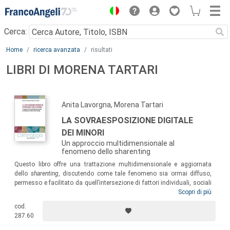
Menu
Cerca:
Main content
Home
ricerca avanzata
risultati
LIBRI DI MORENA TARTARI
Anita Lavorgna, Morena Tartari
LA SOVRAESPOSIZIONE DIGITALE
DEI MINORI
Un approccio multidimensionale al
fenomeno dello sharenting
Questo libro offre una trattazione multidimensionale e aggiornata
dello
sharenting
, discutendo come tale fenomeno sia ormai diffuso,
permesso e facilitato da quell’intersezione di fattori individuali, sociali
e tecnici che sempre di più caratterizza molte pratiche di interesse
Scopri di più
sociologico e criminologico. Il volume presenta sia studi pregressi sul
cod.
tema in un’ottica transdisciplinare che una selezione di risultati
287.60
empirici legati al progetto di ricerca
ProTechThem: Building Awareness
for Safer and Technology-Savvy Sharenting
.