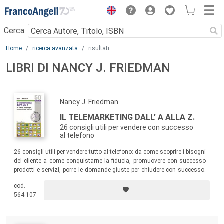
Menu
Cerca:
Main content
Home
ricerca avanzata
risultati
LIBRI DI NANCY J. FRIEDMAN
Nancy J. Friedman
IL TELEMARKETING DALL' A ALLA Z.
26 consigli utili per vendere con successo
al telefono
26 consigli utili per vendere tutto al telefono: da come scoprire i bisogni
del cliente a come conquistarne la fiducia, promuovere con successo
prodotti e servizi, porre le domande giuste per chiudere con successo.
Un testo fondamentale dedicato a chiunque usi il telefono per vendere,
cod.
per conservare i clienti acquisiti e per conquistarne di nuovi.
564.107