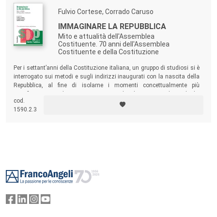
Fulvio Cortese, Corrado Caruso
IMMAGINARE LA REPUBBLICA
Mito e attualità dell'Assemblea
Costituente. 70 anni dell'Assemblea
Costituente e della Costituzione
Per i settant’anni della Costituzione italiana, un gruppo di studiosi si è
interrogato sui metodi e sugli indirizzi inaugurati con la nascita della
Repubblica, al fine di isolarne i momenti concettualmente più
significativi e i perduranti insegnamenti. L’analisi intreccia il ricordo dei
cod.
lavori dell’Assemblea Costituente a un ragionamento plurale sulle
1590.2.3
ricadute odierne delle riflessioni svolte in quella sede.
Footer