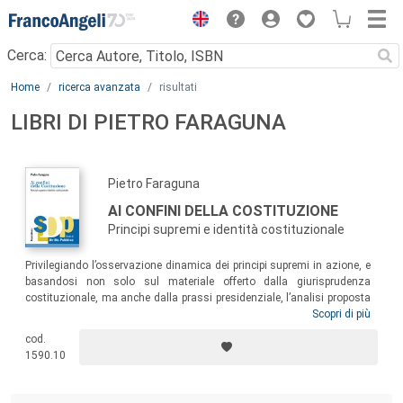
Menu
Cerca:
Main content
Home
ricerca avanzata
risultati
LIBRI DI PIETRO FARAGUNA
Pietro Faraguna
AI CONFINI DELLA COSTITUZIONE
Principi supremi e identità costituzionale
Privilegiando l’osservazione dinamica dei principi supremi in azione, e
basandosi non solo sul materiale offerto dalla giurisprudenza
costituzionale, ma anche dalla prassi presidenziale, l’analisi proposta
ha recuperato una dimensione teorica della nozione di “principio
Scopri di più
supremo”, valutandone la tenuta nelle dinamiche del bilanciamento tra
cod.
principi e collocandola infine nel cuore delle dottrine del
1590.10
costituzionalismo, classicamente inteso come limite giuridico al
potere.