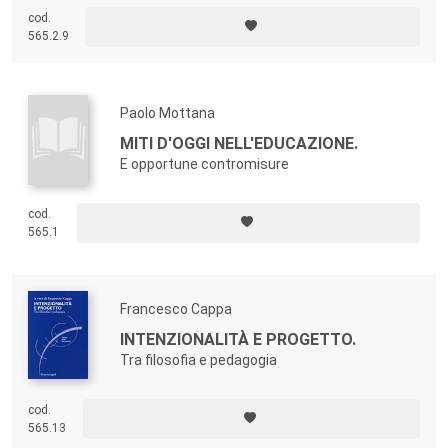
origine la significazione sociale attuale della disabilità come pure del
cod.
sistema articolato di dispositivi disciplinari e di controllo che fonda
565.2.9
l’
abilismo
, come ci ha insegnato Riccardo Massa, di cui, nel ventennale
della scomparsa, si ripubblica un saggio dedicato alla residenzialità e
alla corporeità tra psichiatria e pedagogia.
Paolo Mottana
MITI D'OGGI NELL'EDUCAZIONE.
E opportune contromisure
cod.
565.1
Francesco Cappa
INTENZIONALITÀ E PROGETTO.
Tra filosofia e pedagogia
cod.
565.13