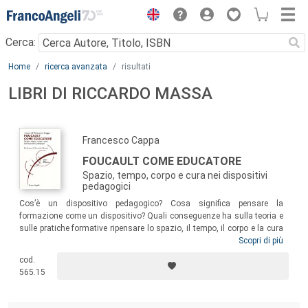
Menu
Cerca:
Main content
Home
ricerca avanzata
risultati
LIBRI DI RICCARDO MASSA
Francesco Cappa
FOUCAULT COME EDUCATORE
Spazio, tempo, corpo e cura nei dispositivi
pedagogici
Cos’è un dispositivo pedagogico? Cosa significa pensare la
formazione come un dispositivo? Quali conseguenze ha sulla teoria e
sulle pratiche formative ripensare lo spazio, il tempo, il corpo e la cura
come dimensioni fondamentali dell’esperienza? Il discorso che fa
Scopri di più
fronte a queste interrogazioni ha un debito verso il pensiero di Michel
cod.
Foucault. La ricerca espone cosa Foucault ci ha aiutato a pensare e
565.15
cosa ha cambiato del nostro modo di agire.