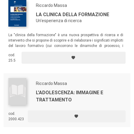
Riccardo Massa
LA CLINICA DELLA FORMAZIONE
Un'esperienza di ricerca
La "clinica della formazione" è una nuova prospettiva di ricerca e di
intervento che si propone di scoprire e di rielaborare i significati impliciti
del lavoro formativo (cui concorrono le dinamiche di processo, i
modelli di comprensione, i codici affettivi e soprattutto, i dispositivi
cod.
educativi che risultano agenti in qualunque situazione formativa).
25.5
Riccardo Massa
L'ADOLESCENZA: IMMAGINE E
TRATTAMENTO
cod.
2000.423