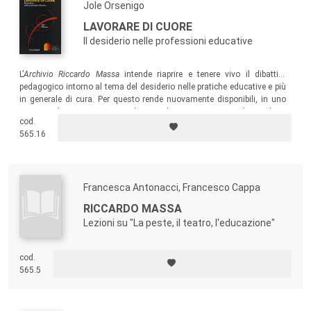
Jole Orsenigo
LAVORARE DI CUORE
Il desiderio nelle professioni educative
L’
Archivio Riccardo Massa
intende riaprire e tenere vivo il dibattito
pedagogico intorno al tema del desiderio nelle pratiche educative e più
in generale di cura. Per questo rende nuovamente disponibili, in uno
stesso volume, tre interventi di Riccardo Massa insieme al contributo
cod.
di chi ne ha seguito le tracce.
565.16
Francesca Antonacci, Francesco Cappa
RICCARDO MASSA
Lezioni su "La peste, il teatro, l'educazione"
cod.
565.5